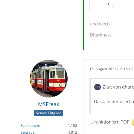
}
und wech
Dharkness
15. August 2022 um 16:17
Zitat von dhar
Das ↓ in der userCon
MSFreak
Senior-Mitglied
... funktioniert, TOP
Reaktionen
1.102
Beiträge
4.012