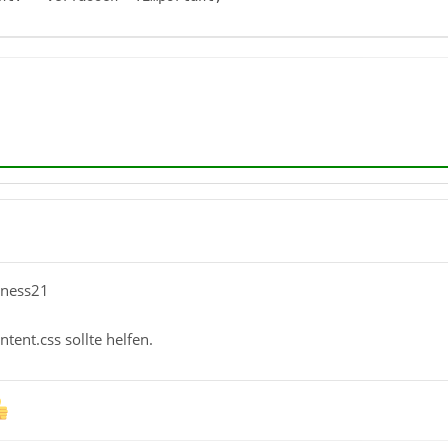
kness21
tent.css sollte helfen.