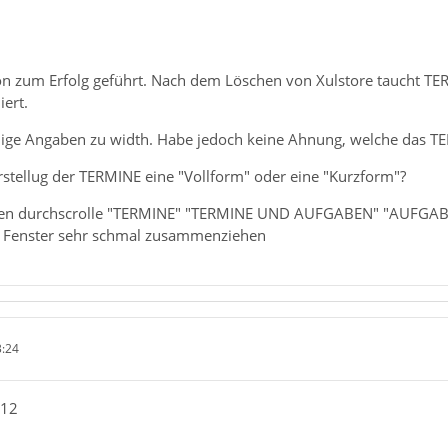
ion zum Erfolg geführt. Nach dem Löschen von Xulstore taucht TER
iert.
einige Angaben zu width. Habe jedoch keine Ahnung, welche das TE
Darstellug der TERMINE eine "Vollform" oder eine "Kurzform"?
ben durchscrolle "TERMINE" "TERMINE UND AUFGABEN" "AUFGABE
n Fenster sehr schmal zusammenziehen
3:24
e12