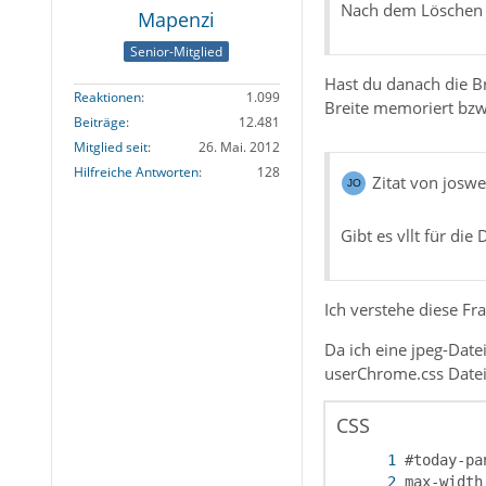
Nach dem Löschen v
Mapenzi
Senior-Mitglied
Hast du danach die Br
Reaktionen
1.099
Breite memoriert bzw
Beiträge
12.481
Mitglied seit
26. Mai. 2012
Hilfreiche Antworten
128
Zitat von josw
Gibt es vllt für di
Ich verstehe diese Fra
Da ich eine jpeg-Date
userChrome.css Datei,
CSS
max-width