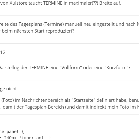
on Xulstore taucht TERMINE in maximaler(??) Breite auf.
eite des Tagesplans (Termine) manuell neu eingestellt und nach N
 beim nächsten Start reproduziert?
e12
e Darstellug der TERMINE eine "Vollform" oder eine "Kurzform"?
ge nicht.
i (Foto) im Nachrichtenbereich als "Startseite" definiert habe, be
 damit der Tagesplan-Bereich (und damit indirekt mein Foto im Na
: 240px !important; }