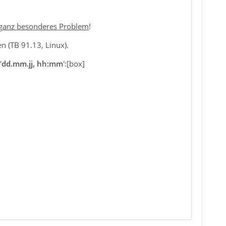
ganz besonderes Problem
!
en (TB 91.13, Linux).
'
dd.mm.jj, hh:mm
':[box]