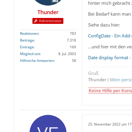
hinter mich gebracht 
Thunder
Bei Bedarf kann man d
Administrator
Siehe dazu hier:
Reaktionen
783
ConfigDate - Ein Add
Beiträge
7.318
...und hier mit den v
Einträge
169
Mitglied seit
8. Jul. 2003
Date display format 
Hilfreiche Antworten
58
Gruß
Thunder
(
Mein persö
Keine Hilfe per Konv
25. November 2022 um 17