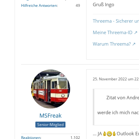
Gruß Ingo
Hilfreiche Antworten
49
Threema - Sicherer u
Meine Threema-ID
Warum Threema?
25. November 2022 um 22
Zitat von Andr
werde ich mich na
MSFreak
Senior-Mitglied
... JA
Outlook E
Reaktionen
1.102