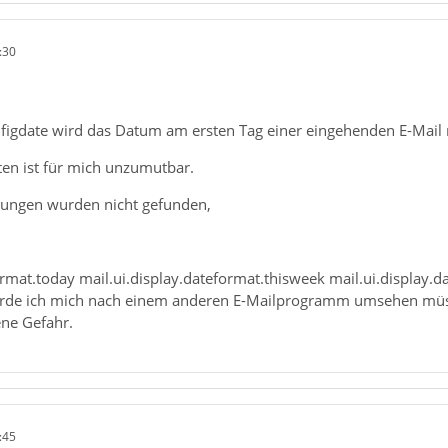
:30
igdate wird das Datum am ersten Tag einer eingehenden E-Mail ni
en ist für mich unzumutbar.
llungen wurden nicht gefunden,
ormat.today mail.ui.display.dateformat.thisweek mail.ui.display
werde ich mich nach einem anderen E-Mailprogramm umsehen müss
ene Gefahr.
:45