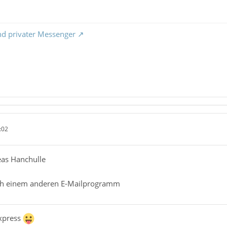
nd privater Messenger
:02
eas Hanchulle
ch einem anderen E-Mailprogramm
xpress