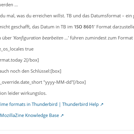
 werden …
t du mal, was du erreichen willst. TB und das Datumsformat – ein
nicht geschafft, das Datum in TB im '
ISO 8601
' Format darzustell
 über '
Konfiguration bearbeiten …
' führen zumindest zum Format 
e_os_locales true
ormat.today 2[/box]
auch noch den Schlüssel:[box]
rn_override.date_short "yyyy-MM-dd"[/box]
ion leider wirkungslos.
ime formats in Thunderbird | Thunderbird Help
- MozillaZine Knowledge Base