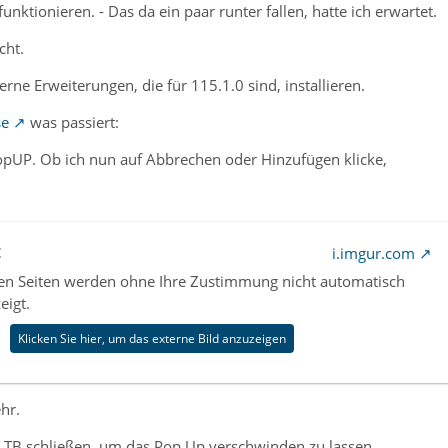
nktionieren. - Das da ein paar runter fallen, hatte ich erwartet.
cht.
erne Erweiterungen, die für 115.1.0 sind, installieren.
se
was passiert:
PopUP. Ob ich nun auf Abbrechen oder Hinzufügen klicke,
t
i.imgur.com
nen Seiten werden ohne Ihre Zustimmung nicht automatisch
eigt.
Klicken Sie hier, um das externe Bild anzuzeigen
hr.
h TB schließen, um das Pop Up verschwinden zu lassen.