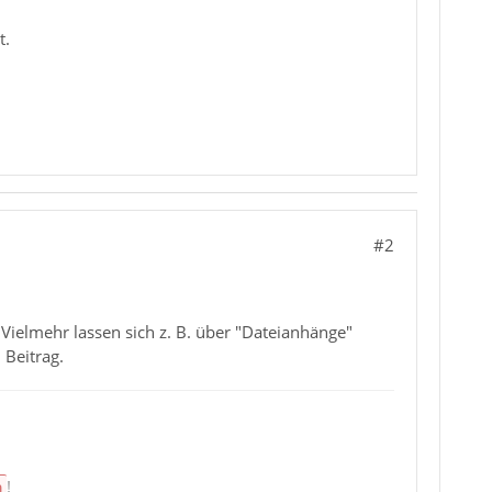
t.
#2
 Vielmehr lassen sich z. B. über "Dateianhänge"
 Beitrag.
n
!