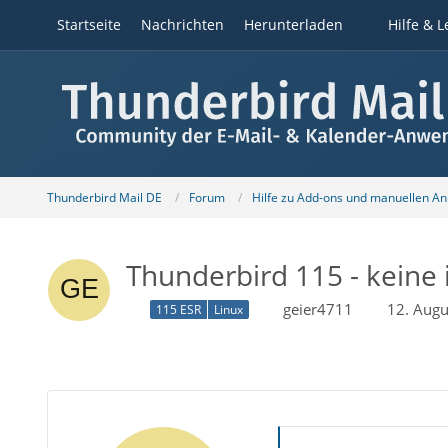
Startseite
Nachrichten
Herunterladen
Hilfe & L
Thunderbird Mail DE
Forum
Hilfe zu Add-ons und manuellen A
Thunderbird 115 - keine 
geier4711
12. Aug
115 ESR
Linux