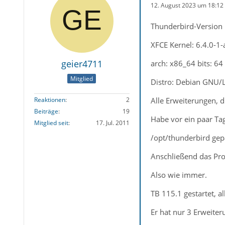
12. August 2023 um 18:12
Thunderbird-Version
XFCE Kernel: 6.4.0-
geier4711
arch: x86_64 bits: 64
Mitglied
Distro: Debian GNU/Li
Alle Erweiterungen, di
Reaktionen
2
Beiträge
19
Habe vor ein paar Ta
Mitglied seit
17. Jul. 2011
/opt/thunderbird ge
Anschließend das Prof
Also wie immer.
TB 115.1 gestartet, a
Er hat nur 3 Erweite