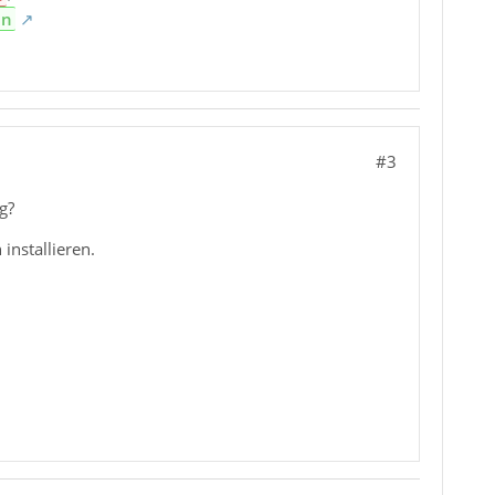
en
#3
g?
nstallieren.