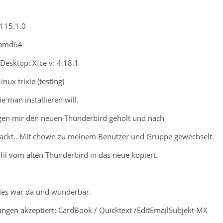
 115.1.0
1-amd64
 Desktop: Xfce v: 4.18.1
nux trixie (testing)
e man installieren will.
gen mir den neuen Thunderbird geholt und nach
packt.. Mit chown zu meinem Benutzer und Gruppe gewechselt.
il vom alten Thunderbird in das neue kopiert.
lles war da und wunderbar.
rungen akzeptiert: CardBook / Quicktext /EditEmailSubjekt MX