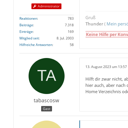
Administrator
Gruß
Reaktionen
783
Thunder
(
Mein persö
Beiträge
7.318
Einträge
169
Keine Hilfe per Konv
Mitglied seit
8. Jul. 2003
Hilfreiche Antworten
58
13. August 2023 um 13:57
Hilft dir zwar nicht,
hier auch, aber nach 
Home Verzeichnis od
tabascosw
Gast