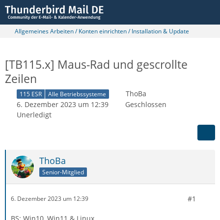
Allgemeines Arbeiten / Konten einrichten / Installation & Update
[TB115.x] Maus-Rad und gescrollte
Zeilen
ThoBa
115 ESR
Alle Betriebssysteme
6. Dezember 2023 um 12:39
Geschlossen
Unerledigt
ThoBa
Senior-Mitglied
#1
6. Dezember 2023 um 12:39
BS: Win10, Win11 & Linux