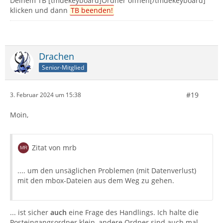
Deinem TB [tmdekeyboard]Ordner öffnen[/tmdekeyboard]
klicken und dann
TB beenden!
Drachen
Senior-Mitglied
#19
3. Februar 2024 um 15:38
Moin,
Zitat von mrb
.... um den unsäglichen Problemen (mit Datenverlust)
mit den mbox-Dateien aus dem Weg zu gehen.
... ist sicher
auch
eine Frage des Handlings. Ich halte die
Posteingangsordner klein, andere Ordner sind auch mal