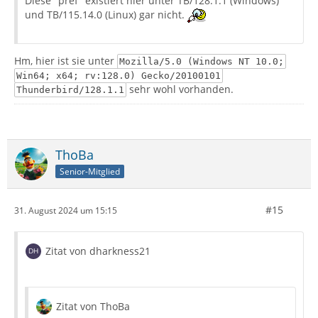
Diese "pref" existiert hier unter TB/128.1.1 (Windows)
und TB/115.14.0 (Linux) gar nicht.
Hm, hier ist sie unter
Mozilla/5.0 (Windows NT 10.0;
Win64; x64; rv:128.0) Gecko/20100101
sehr wohl vorhanden.
Thunderbird/128.1.1
ThoBa
Senior-Mitglied
#15
31. August 2024 um 15:15
Zitat von dharkness21
Zitat von ThoBa