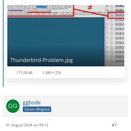
Thunderbird-Problem.jpg
171,09 kB
1.280 × 720
ggbsde
Senior-Mitglied
#7
31. August 2024 um 09:12