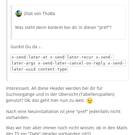
Zitat von ThoBa
Und auch hier die Header der letzten Mail:
Was steht denn konkret bei dir in dieser "pref"?
Guckst Du da ↓.
x-send-later-at x-send-later-recur x-send-
later-args x-send-later-cancel-on-reply x-send-
later-uuid content-type
Interessant. All diese Header werden bei dir für
Wo bekommt TB das Datum 07.02.2101 her?
Suchvorgänge und in der Übersicht (Tabellenspalten)
genutzt? Ok, das geht hier nun zu weit.
Nach eine Neuinstallation ist jene "pref" jedenfalls nicht
vorhanden.
Was wir hier aber immer noch nicht wissen, ob in den Mails
des TS ein "Date"-Header vorhanden ist(?).