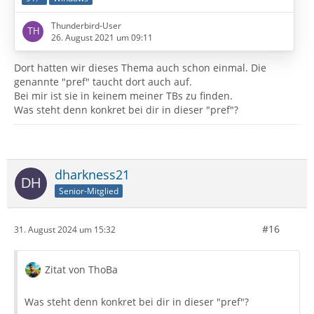
Moin zusammen,
Thunderbird-User
ich habe gestern etliche Mails aus dem MailStore nach
26. August 2021 um 09:11
Thunderbird exportiert und dort werden sie mir nun
unter einem falschen Datum angezeigt:
Dort hatten wir dieses Thema auch schon einmal. Die
genannte "pref" taucht dort auch auf.
In diesem Beispiel sieht man an Hand der Header-
Bei mir ist sie in keinem meiner TBs zu finden.
Zeilen das korrekte Datum und oben das wirklich
Was steht denn konkret bei dir in dieser "pref"?
angezeigte:
dharkness21
Senior-Mitglied
#16
31. August 2024 um 15:32
Zitat von ThoBa
Was steht denn konkret bei dir in dieser "pref"?