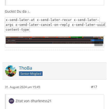
Ich habe etliche Mails mit dem falschen Datum und
Uhrzeit:
Guckst Du da ↓.
x-send-later-at x-send-later-recur x-send-later-
args x-send-later-cancel-on-reply x-send-later-uuid
content-type
ThoBa
Senior-Mitglied
#17
31. August 2024 um 15:45
Zitat von dharkness21