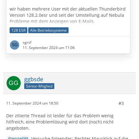
wir haben mehrere User mit der aktuellen Thunderbird
Version 128.2.0esr und seit der Umstellung auf Nebula
Probleme mit dem Anzeigen von E-Mails.
128 ESR
Alle Betriebssysteme
Betriebssystem: Windows 10 & MacOS Sonoma (betrifft
beide Betriebssysteme)
sgrsf
Kontenart: IMAP
11. September 2024 um 11:06
Anbieter: self-hosted
AV: Unabhängig.Ein Gerät Windows Defender, ein
anderes mit AVG und MacOS ohne
Firewall: Unabhängig, da verschiedene Standorte
ggbsde
Seit der Umstellung auf die Nebula Version häufen sich
Senior-Mitglied
die Probleme. Teilweise werden alte und/oder neue…
#3
11. September 2024 um 18:50
Der zitierte Thread ist leider für das Problem wenig
hilfreich, eine Problemlösung wird dort (noch) nicht
angeboten.
engel99
Versuche folgendes: Rechter Mausklick auf die