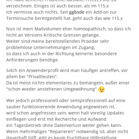
verzeichnen. Einiges ist auch besser, als im 115.x
Ich vermisse auch nichts. Seit
ggbsde
ein Add-on zur
Terminsuche bereitgestellt hat, geht auch das wie 115.x
Nun ist mein Mailvolumen eher homöopathisch, so dass ich
nicht an Versions-Kritische Grenzen gelange.
Weiter sind meine bereitstellenden Provider sehr
problemlose Unternehmungen im Zugang,
so dass ich auch in der Richtung keinerlei besondere
Anforderungen benötige.
Solch ein Anwenderprofil wird man häufiger antreffen, vor
allem bei "Privaltleuten".
Da ist meist nichts elementares zu bemängeln, außer einer
"schon wieder anstehenen Umgewöhnung"
Wer jedoch professionell oder semiprofessionell auf eine
sauber funktionierende Anwendung angewiesen ist,
wird schon angefressen sein, wenn halt voreilig Updates
einfliegen und erst mit Recherche und Aufwand
ein Tagesbetrieb ohne Datenverlust weiter gehen kann.
Wenn mehrmaliges "Reparieren" notwendig ist, aber nicht
dauerhaft hilft, gibt es kaum fruchtbare Hilfestellung.