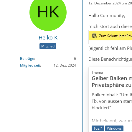
12. Dezember 2024 um 20
Hallo Community,
mich stört auch diese
Heiko K
Mitglied
[eigentlich fehl am P
Diese Benachrichtigun
Beiträge
6
Mitglied seit
12. Dez. 2024
Thema
Gelber Balken 
Privatsphäre zu 
Balkeninhalt: "Um I
Tb. von aussen stam
blockiert"
Mir bekannt, warum 
Einstellung beibeha
102.*
Windows