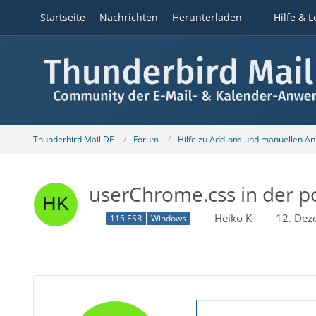
Startseite
Nachrichten
Herunterladen
Hilfe & L
Thunderbird Mail DE
Forum
Hilfe zu Add-ons und manuellen A
userChrome.css in der po
Heiko K
12. Dez
115 ESR
Windows