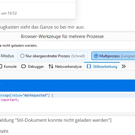
sprachigen Forum scheints ne
r erst nach Eingriff via
2 um 16:52
 was besseres, ohne
ugkasten sieht das Ganze so bei mir aus:
 Meldung "Stil-Dokument konnte nicht geladen werden"]
steht