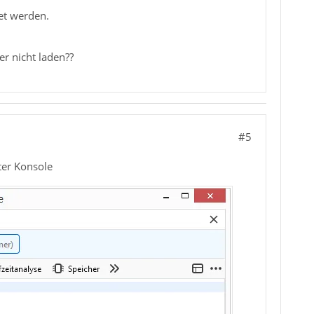
et werden.
er nicht laden??
#5
ter Konsole