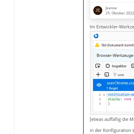
Balken. Im englisch
Lösung zu geben, abe
Jeanne
25. Oktober 202
about:config. Gibts
Getriebeeingriff?
Im Entwickler-Werkze
102.3.3
Win10
Div. Provider
IMAP
[etwas auffällig die
in der Konfiguration 