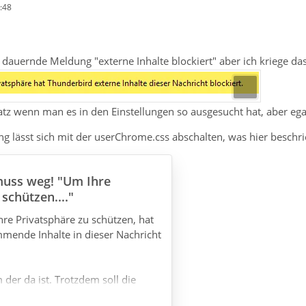
:48
 dauernde Meldung "externe Inhalte blockiert" aber ich kriege da
latz wenn man es in den Einstellungen so ausgesucht hat, aber egal
g lässt sich mit der userChrome.css abschalten, was hier beschr
muss weg! "Um Ihre
schützen...."
hre Privatsphäre zu schützen, hat
mende Inhalte in dieser Nachricht
der da ist. Trotzdem soll die
lten werden, platzsparend o.