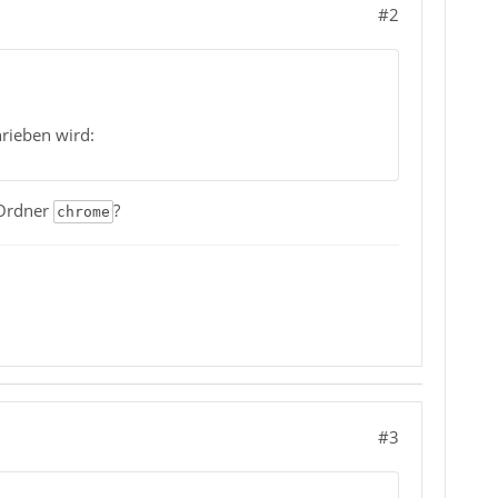
#2
hrieben wird:
 Ordner
?
chrome
#3