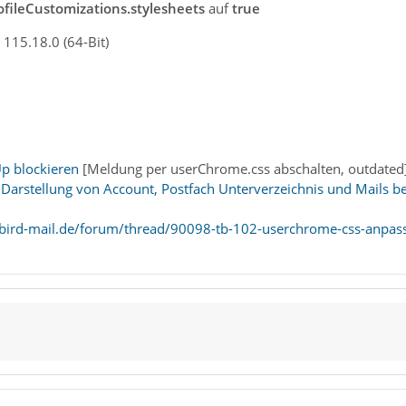
ofileCustomizations.stylesheets
auf
true
115.18.0 (64-Bit)
Up blockieren
[Meldung per userChrome.css abschalten, outdated
Darstellung von Account, Postfach Unterverzeichnis und Mails b
bird-mail.de/forum/thread/90098-tb-102-userchrome-css-anpass