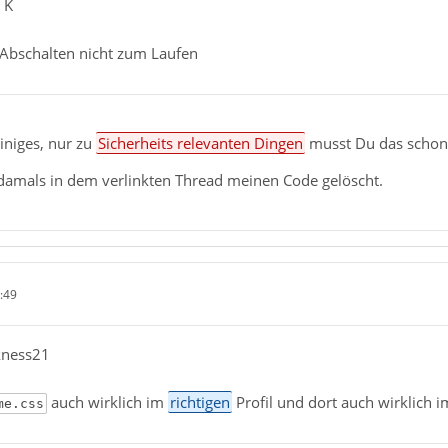
 K
s Abschalten nicht zum Laufen
einiges, nur zu
Sicherheits relevanten Dingen
musst Du das schon 
damals in dem verlinkten Thread meinen Code gelöscht.
:49
kness21
auch wirklich im
richtigen
Profil und dort auch wirklich 
me.css