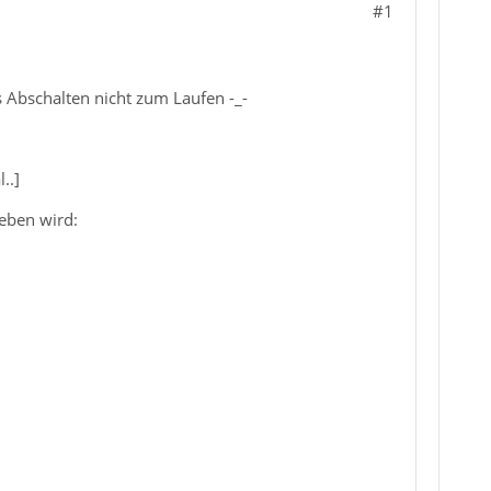
#1
s Abschalten nicht zum Laufen -_-
..]
ieben wird: