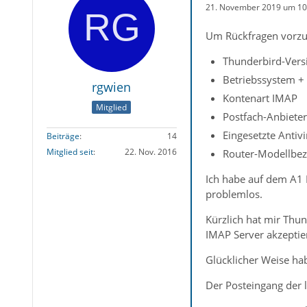
21. November 2019 um 10
Um Rückfragen vorzu
Thunderbird-Versi
Betriebssystem +
rgwien
Kontenart IMAP
Mitglied
Postfach-Anbiete
Eingesetzte Antiv
Beiträge
14
Mitglied seit
22. Nov. 2016
Router-Modellbez
Ich habe auf dem A1 M
problemlos.
Kürzlich hat mir Thu
IMAP Server akzeptiert
Glücklicher Weise hab
Der Posteingang der 