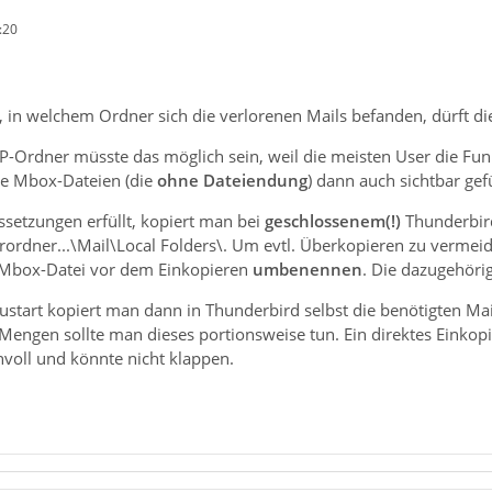
:20
in welchem Ordner sich die verlorenen Mails befanden, dürft die 
-Ordner müsste das möglich sein, weil die meisten User die Funk
die Mbox-Dateien (die
ohne Dateiendung
) dann auch sichtbar gef
ssetzungen erfüllt, kopiert man bei
geschlossenem(!)
Thunderbird
ordner...\Mail\Local Folders\. Um evtl. Überkopieren zu vermeid
Mbox-Datei vor dem Einkopieren
umbenennen
. Die dazugehörig
start kopiert man dann in Thunderbird selbst die benötigten Ma
Mengen sollte man dieses portionsweise tun. Ein direktes Einko
nnvoll und könnte nicht klappen.