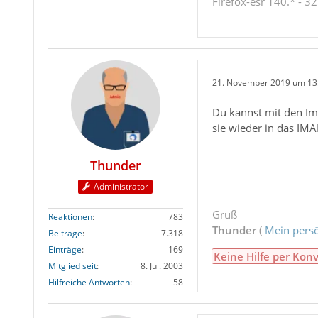
Firefox-esr 140.* - 32
21. November 2019 um 13
Du kannst mit den Im
sie wieder in das IM
Thunder
Administrator
Gruß
Reaktionen
783
Thunder
(
Mein persö
Beiträge
7.318
Einträge
169
Keine Hilfe per Konv
Mitglied seit
8. Jul. 2003
Hilfreiche Antworten
58