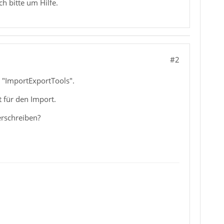
ch bitte um Hilfe.
#2
e "ImportExportTools".
 für den Import.
erschreiben?