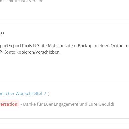
bit - aktuellste Version
:33
portExportTools NG die Mails aus dem Backup in einen Ordner d
AP-Konto kopieren/verschieben.
nlicher Wunschzettel
)
ersation!
- Danke für Euer Engagement und Eure Geduld!