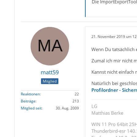
Die ImportExportTools
21. November 2019 um 12
Wenn Du tatsächlich e
Zumal ich mir nicht m
matt59
Kannst nicht einfach
Mitglied
Natürlich bei geschl
Profilordner - Siche
Reaktionen
22
Beiträge
213
LG
Mitglied seit
30. Aug. 2009
Matthias Berke
WIN 11 Pro 64bit 25H2
Thunderbird-esr 140.*