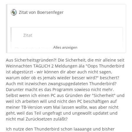
Zitat von Boersenfeger
Zitat
Alles anzeigen
Thunderbird-Version: 68.2
Aus Sicherheitsgründen?! Die Sicherheit, die mir alleine seit
Weinnachten TÄGLICH 2 Meldungen ála "Oops Thunderbird
ist abgestürzt - wir können dir aber auch nicht sagen,
Dies ist nicht die neueste Version von TB!
warum oder ob es jemals wieder besser wird?" beschert?
Auch mit inzwischen zwangsupgedateten Thunderbird?
BTW: Du solltest dich mit Bemerkungen wie
Darunter macht es das Programm sowieso nicht mehr.
"UpDatewahn", "Meckerfritzen" etc zurückhalten...
Selbst wenn ich einen PC aus Gründen der "Sicherheit" und
weil ich arbeiten will und nicht den PC beschäftigen auf
Nur weil möglicherweise lieb gewonnene Erweiterungen
meiner TB-Version vom Mai lassen wollte, was aber nicht
nicht mehr funktionieren, kann man diesen Sprech nicht
geht, weil das Teil ungefragt und ungewollt updatet und
nutzen ohne sich unglaubwürdig zu machen. Die
nicht mal Zurücksetzen zuläßt?
Entwickler können schon lange ihre Erweiterungen auf
Ich nutze den Thunderbird schon laaaange und bisher
die Erfordernisse der kommenden TB-Versionen