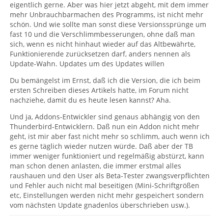
eigentlich gerne. Aber was hier jetzt abgeht, mit dem immer
anpassen. Wenn sie dies nicht machen, kann man es
mehr Unbrauchbarmachen des Programms, ist nicht mehr
nicht den TB-Entwicklern aufbürden.
Die Möglichkeiten einer Erweiterung sollte man
schön. Und wie sollte man sonst diese Versionssprünge um
selbstverständlich nutzen, wenn man sie denn kennt.
fast 10 und die Verschlimmbesserungen, ohne daß man
sich, wenn es nicht hinhaut wieder auf das Altbewährte,
Bringe also aus Sicherheitsgründen deinen TB auf die
Funktionierende zurücksetzen darf, anders nennen als
Version 68.3.1.
Update-Wahn. Updates um des Updates willen
Du bemängelst im Ernst, daß ich die Version, die ich beim
ersten Schreiben dieses Artikels hatte, im Forum nicht
nachziehe, damit du es heute lesen kannst? Aha.
Und ja, Addons-Entwickler sind genaus abhängig von den
Thunderbird-Entwicklern. Daß nun ein Addon nicht mehr
geht, ist mir aber fast nicht mehr so schlimm, auch wenn ich
es gerne täglich wieder nutzen würde. Daß aber der TB
immer weniger funktioniert und regelmäßig abstürzt, kann
man schon denen anlasten, die immer erstmal alles
raushauen und den User als Beta-Tester zwangsverpflichten
und Fehler auch nicht mal beseitigen (Mini-Schriftgrößen
etc, Einstellungen werden nicht mehr gespeichert sondern
vom nächsten Update gnadenlos überschrieben usw.).