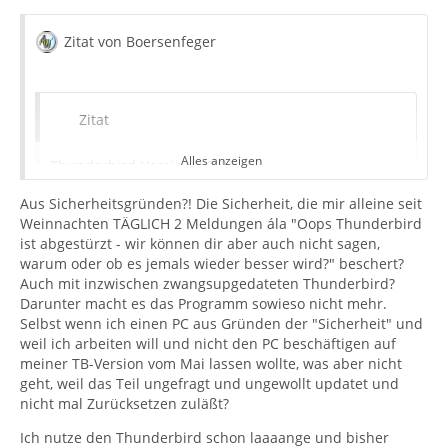
Zitat von Boersenfeger
Zitat
Alles anzeigen
Thunderbird-Version: 68.2
Aus Sicherheitsgründen?! Die Sicherheit, die mir alleine seit
Weinnachten TÄGLICH 2 Meldungen ála "Oops Thunderbird
ist abgestürzt - wir können dir aber auch nicht sagen,
Dies ist nicht die neueste Version von TB!
warum oder ob es jemals wieder besser wird?" beschert?
Auch mit inzwischen zwangsupgedateten Thunderbird?
BTW: Du solltest dich mit Bemerkungen wie
Darunter macht es das Programm sowieso nicht mehr.
"UpDatewahn", "Meckerfritzen" etc zurückhalten...
Selbst wenn ich einen PC aus Gründen der "Sicherheit" und
weil ich arbeiten will und nicht den PC beschäftigen auf
Nur weil möglicherweise lieb gewonnene Erweiterungen
meiner TB-Version vom Mai lassen wollte, was aber nicht
nicht mehr funktionieren, kann man diesen Sprech nicht
geht, weil das Teil ungefragt und ungewollt updatet und
nutzen ohne sich unglaubwürdig zu machen. Die
nicht mal Zurücksetzen zuläßt?
Entwickler können schon lange ihre Erweiterungen auf
Ich nutze den Thunderbird schon laaaange und bisher
die Erfordernisse der kommenden TB-Versionen