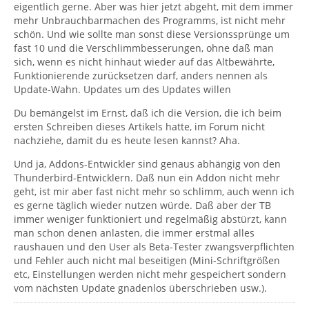
eigentlich gerne. Aber was hier jetzt abgeht, mit dem immer
anpassen. Wenn sie dies nicht machen, kann man es
mehr Unbrauchbarmachen des Programms, ist nicht mehr
nicht den TB-Entwicklern aufbürden.
Die Möglichkeiten einer Erweiterung sollte man
schön. Und wie sollte man sonst diese Versionssprünge um
selbstverständlich nutzen, wenn man sie denn kennt.
fast 10 und die Verschlimmbesserungen, ohne daß man
sich, wenn es nicht hinhaut wieder auf das Altbewährte,
Bringe also aus Sicherheitsgründen deinen TB auf die
Funktionierende zurücksetzen darf, anders nennen als
Version 68.3.1.
Update-Wahn. Updates um des Updates willen
Du bemängelst im Ernst, daß ich die Version, die ich beim
ersten Schreiben dieses Artikels hatte, im Forum nicht
nachziehe, damit du es heute lesen kannst? Aha.
Und ja, Addons-Entwickler sind genaus abhängig von den
Thunderbird-Entwicklern. Daß nun ein Addon nicht mehr
geht, ist mir aber fast nicht mehr so schlimm, auch wenn ich
es gerne täglich wieder nutzen würde. Daß aber der TB
immer weniger funktioniert und regelmäßig abstürzt, kann
man schon denen anlasten, die immer erstmal alles
raushauen und den User als Beta-Tester zwangsverpflichten
und Fehler auch nicht mal beseitigen (Mini-Schriftgrößen
etc, Einstellungen werden nicht mehr gespeichert sondern
vom nächsten Update gnadenlos überschrieben usw.).