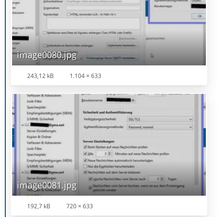
image0080.jpg
243,12 kB
1.104 × 633
image0081.jpg
192,7 kB
720 × 633