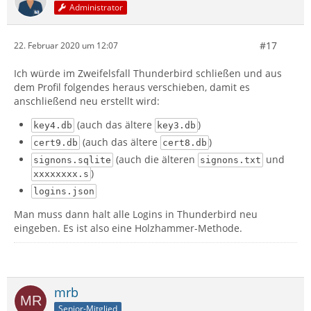
Administrator
#17
22. Februar 2020 um 12:07
Ich würde im Zweifelsfall Thunderbird schließen und aus
dem Profil folgendes heraus verschieben, damit es
anschließend neu erstellt wird:
(auch das ältere
)
key4.db
key3.db
(auch das ältere
)
cert9.db
cert8.db
(auch die älteren
und
signons.sqlite
signons.txt
)
xxxxxxxx.s
logins.json
Man muss dann halt alle Logins in Thunderbird neu
eingeben. Es ist also eine Holzhammer-Methode.
mrb
Senior-Mitglied