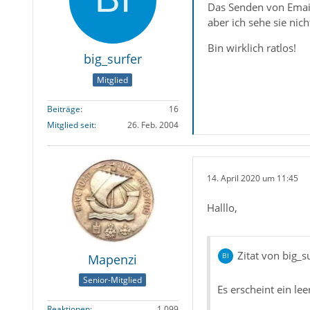
Das Senden von Emails
aber ich sehe sie nich
Bin wirklich ratlos!
big_surfer
Mitglied
Beiträge
16
Mitglied seit
26. Feb. 2004
14. April 2020 um 11:45
Halllo,
Zitat von big_s
Mapenzi
Senior-Mitglied
Es erscheint ein le
Reaktionen
1.099