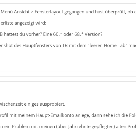
 Menü Ansicht > Fensterlayout gegangen und hast überprüft, ob e
erliste angezeigt wird:
 hattest du vorher? Eine 60.* oder 68.* Version?
enshot des Hauptfensters von TB mit dem "leeren Home Tab" mac
wischenzeit einiges ausprobiert.
rofil mit meinem Haupt-Emailkonto anlege, dann sehe ich die Fol
um ein Problem mit meinen (über Jahrzehnte gepflegten) alten Prof