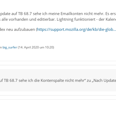
date auf TB 68.7 sehe ich meine Emailkonten nicht mehr. Es ersc
 alle vorhanden und editierbar. Lightning funktioniert - der Kalend
dex neu aufzubauen (
https://support.mozilla.org/de/kb/die-glob…
on
big_surfer
(
14. April 2020 um 10:20
)
f TB 68.7 sehe ich die Kontenspalte nicht mehr“ zu „Nach Update