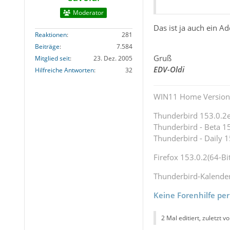
Moderator
Das ist ja auch ein A
Reaktionen
281
Beiträge
7.584
Gruß
Mitglied seit
23. Dez. 2005
EDV-Oldi
Hilfreiche Antworten
32
WIN11 Home Version 
Thunderbird 153.0.2es
Thunderbird - Beta 15
Thunderbird - Daily 1
Firefox 153.0.2(64-Bit
Thunderbird-Kalende
Keine Forenhilfe per
2 Mal editiert, zuletzt v