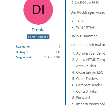
15. Juli 2020 um 16:33
Um Rückfragen vorzu
TB 78.0
WIN 10*64
Dinole
Hallo zusammen,
Senior-Mitglied
dann fange ich mal a
Reaktionen
7
Beiträge
736
Abrufen/Senden-S
Mitglied seit
10. Apr. 2007
Allow HTML Tem
Archive This
Close tab on ESC
Color Folders
CompactHeader
Contact Tabs
Forward
ImportExportTool