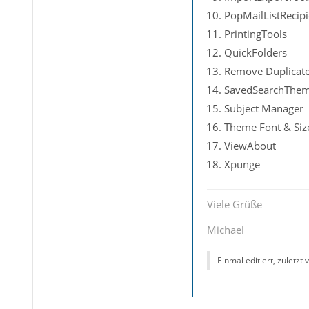
PopMailListRecipi
PrintingTools
QuickFolders
Remove Duplicat
SavedSearchThem
Subject Manager
Theme Font & Siz
ViewAbout
Xpunge
Viele Grüße
Michael
Einmal editiert, zuletzt