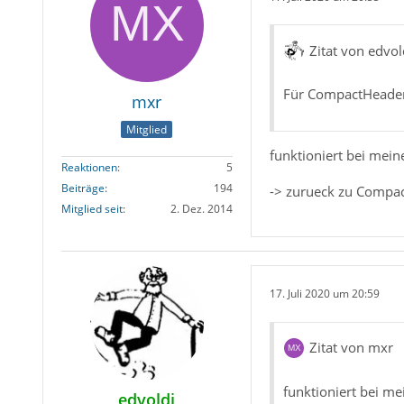
Zitat von edvol
Für CompactHeader
mxr
Mitglied
funktioniert bei mein
Reaktionen
5
Beiträge
194
-> zurueck zu Compact
Mitglied seit
2. Dez. 2014
17. Juli 2020 um 20:59
Zitat von mxr
funktioniert bei me
edvoldi