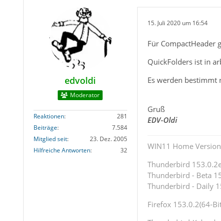
15. Juli 2020 um 16:54
Für CompactHeader g
QuickFolders ist in ar
edvoldi
Es werden bestimmt
Moderator
Gruß
Reaktionen
281
EDV-Oldi
Beiträge
7.584
Mitglied seit
23. Dez. 2005
WIN11 Home Version 
Hilfreiche Antworten
32
Thunderbird 153.0.2es
Thunderbird - Beta 15
Thunderbird - Daily 1
Firefox 153.0.2(64-Bit