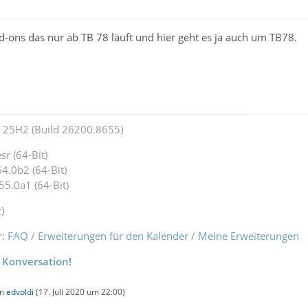
dd-ons das nur ab TB 78 läuft und hier geht es ja auch um TB78.
25H2 (Build 26200.8655)
r (64-Bit)
4.0b2 (64-Bit)
55.0a1 (64-Bit)
)
r:
FAQ
/
Erweiterungen für den Kalender
/
Meine Erweiterungen
 Konversation!
on
edvoldi
(
17. Juli 2020 um 22:00
)