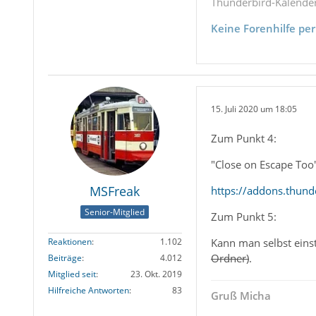
Thunderbird-Kalende
Keine Forenhilfe per
15. Juli 2020 um 18:05
Zum Punkt 4:
"Close on Escape Too
MSFreak
https://addons.thund
Senior-Mitglied
Zum Punkt 5:
Kann man selbst eins
Reaktionen
1.102
Ordner)
.
Beiträge
4.012
Mitglied seit
23. Okt. 2019
Hilfreiche Antworten
83
Gruß Micha