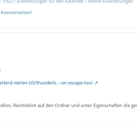
r:
FAQ
/
Erweiterungen für den Kalender
/
Meine Erweiterungen
 Konversation!
"
erbird.net/en-US/thunderb…-on-escape-too/
tellen, Rechtsklick auf den Ordner und unter Eigenschaften die 