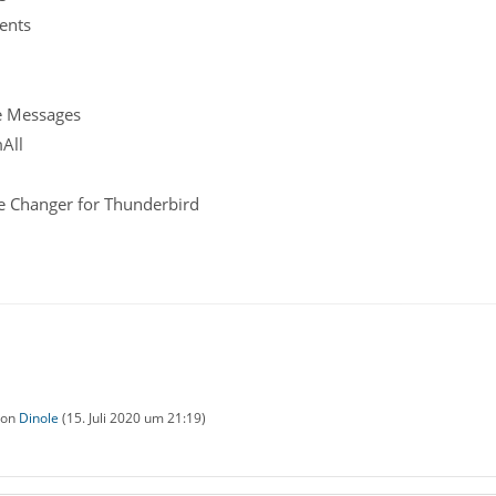
ents
e Messages
All
e Changer for Thunderbird
 von
Dinole
(
15. Juli 2020 um 21:19
)