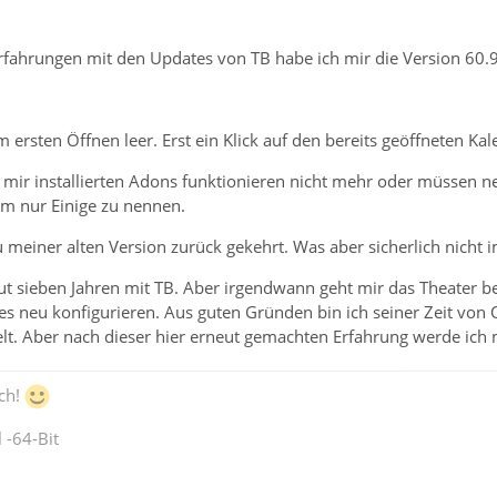
rfahrungen mit den Updates von TB habe ich mir die Version 60.9
m ersten Öffnen leer. Erst ein Klick auf den bereits geöffneten Kal
 mir installierten Adons funktionieren nicht mehr oder müssen ne
um nur Einige zu nennen.
u meiner alten Version zurück gekehrt. Was aber sicherlich nicht im
t gut sieben Jahren mit TB. Aber irgendwann geht mir das Theater 
 neu konfigurieren. Aus guten Gründen bin ich seiner Zeit von Ou
elt. Aber nach dieser hier erneut gemachten Erfahrung werde ich
ch!
 -64-Bit