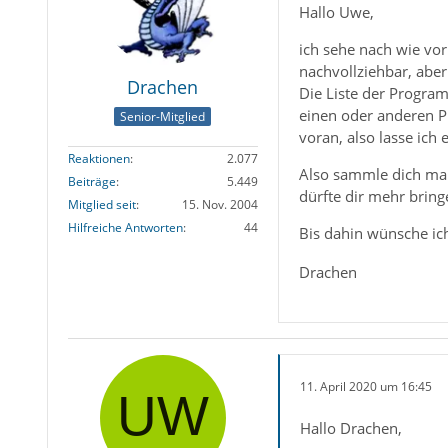
Hallo Uwe,
ich sehe nach wie vor
nachvollziehbar, abe
Drachen
Die Liste der Program
einen oder anderen P
Senior-Mitglied
voran, also lasse ich e
Reaktionen
2.077
Also sammle dich mal
Beiträge
5.449
dürfte dir mehr bringe
Mitglied seit
15. Nov. 2004
Hilfreiche Antworten
44
Bis dahin wünsche ic
Drachen
11. April 2020 um 16:45
Hallo Drachen,