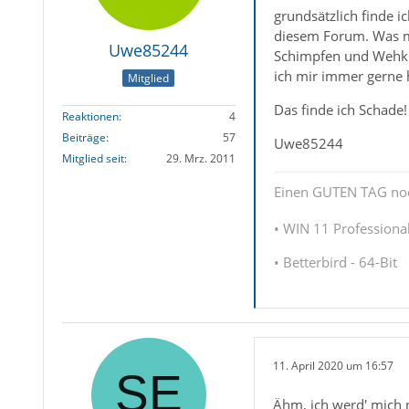
grundsätzlich finde ic
diesem Forum. Was mir
Uwe85244
Schimpfen und Wehkla
ich mir immer gerne h
Mitglied
Das finde ich Schade!
Reaktionen
4
Beiträge
57
Uwe85244
Mitglied seit
29. Mrz. 2011
Einen GUTEN TAG no
• WIN 11 Professional
• Betterbird - 64-Bit
11. April 2020 um 16:57
Ähm, ich werd' mich n