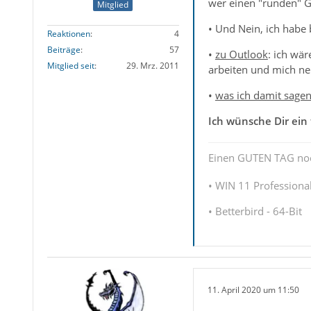
wer einen "runden" G
Mitglied
• Und Nein, ich habe
Reaktionen
4
Beiträge
57
•
zu Outlook
: ich wä
Mitglied seit
29. Mrz. 2011
arbeiten und mich ner
•
was ich damit sagen
Ich wünsche Dir ein
Einen GUTEN TAG no
• WIN 11 Professional
• Betterbird - 64-Bit
11. April 2020 um 11:50