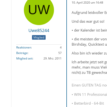
10. April 2020 um 16:48
Aufgrund leidvoller E
Und das war gut so!
Uwe85244
• der Kalender ist bei
Mitglied
• die meisten der von
Birshday, Quicktext 
Reaktionen
4
Also bin ich wieder z
Beiträge
57
Mitglied seit
29. Mrz. 2011
Ich arbeite jetzt sei
mehr, man muss Vieles
nicht) zu TB gewechs
Einen GUTEN TAG no
• WIN 11 Professional
• Betterbird - 64-Bit