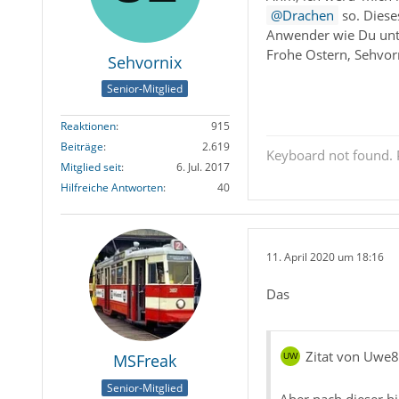
Drachen
so. Diese
Anwender wie Du unte
Frohe Ostern, Sehvor
Sehvornix
Senior-Mitglied
Reaktionen
915
Beiträge
2.619
Keyboard not found. P
Mitglied seit
6. Jul. 2017
Hilfreiche Antworten
40
11. April 2020 um 18:16
Das
Zitat von Uwe
MSFreak
Senior-Mitglied