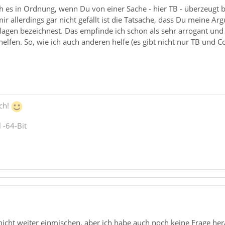
h es in Ordnung, wenn Du von einer Sache - hier TB - überzeugt bis
 allerdings gar nicht gefällt ist die Tatsache, dass Du meine Argu
gen bezeichnest. Das empfinde ich schon als sehr arrogant und en
elfen. So, wie ich auch anderen helfe (es gibt nicht nur TB und C
ch!
 -64-Bit
icht weiter einmischen, aber ich habe auch noch keine Frage her