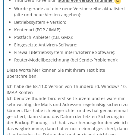
Thunderbird-Version (
konkrete Versionsnummer
Wurde gerade auf eine neue Versionsreihe aktualisiert
(alte und neue Version angeben):
Betriebssystem + Version:
Kontenart (POP / IMAP):
Postfach-Anbieter (z.B. GMX):
Eingesetzte Antiviren-Software:
Firewall (Betriebssystem-intern/Externe Software):
Router-Modellbezeichnung (bei Sende-Problemen):
Diese Worte hier können Sie mit Ihrem Text bitte
überschreiben.
Ich habe die 68.11.0 Version von Thunderbird, Windows 10,
IMAP-Konten
Ich benutze thunderbird erst seit kurzem und es wäre mir
sehr wichtig, die Mails und Adressen regelmäßig sichern zu
können. Das habe ich eingerichtet und es hat genau einmal
gesichert, dann stand das Datum der letzten Sicherung in
der Backup-Planung - ich hab zwar herausgefunden wie ich
das wegbekomme, dann hat er noch einmal gesichert, dann
stand wieder das Datum dort und er sichert nicht von