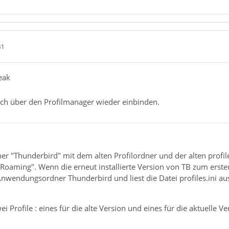
41
eak
fach über den Profilmanager wieder einbinden.
 "Thunderbird" mit dem alten Profilordner und der alten profile
Roaming". Wenn die erneut installierte Version von TB zum ersten
wendungsordner Thunderbird und liest die Datei profiles.ini aus.
ei Profile : eines für die alte Version und eines für die aktuelle Ve