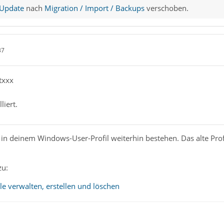
 Update
nach
Migration / Import / Backups
verschoben.
37
txxx
liert.
ibt in deinem Windows-User-Profil weiterhin bestehen. Das alte Pr
zu:
ile verwalten, erstellen und löschen