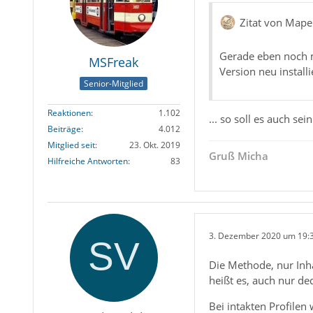
Zitat von Mape
Gerade eben noch m
MSFreak
Version neu install
Senior-Mitglied
Reaktionen
1.102
... so soll es auch sei
Beiträge
4.012
Mitglied seit
23. Okt. 2019
Gruß Micha
Hilfreiche Antworten
83
3. Dezember 2020 um 19:
Die Methode, nur Inha
heißt es, auch nur de
Bei intakten Profile