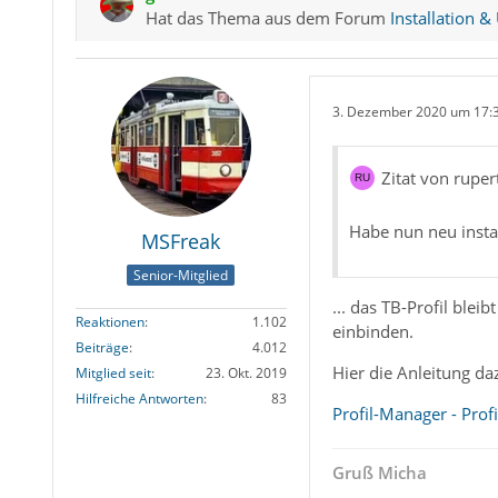
Hat das Thema aus dem Forum
Installation &
3. Dezember 2020 um 17:
Zitat von ruper
Habe nun neu instal
MSFreak
Senior-Mitglied
... das TB-Profil ble
Reaktionen
1.102
einbinden.
Beiträge
4.012
Hier die Anleitung da
Mitglied seit
23. Okt. 2019
Hilfreiche Antworten
83
Profil-Manager - Prof
Gruß Micha