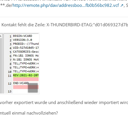
***.de/
http://remote.php/dav/addressboo…fb0b56bc982.vcf
, 
 Kontakt fehlt die Zeile: X-THUNDERBIRD-ETAG:"d01d069327d7
vorher exportiert wurde und anschließend wieder importiert wird,
tuell einmal nachvollziehen?