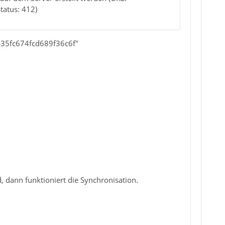
Status: 412)
b35fc674fcd689f36c6f"
 dann funktioniert die Synchronisation.