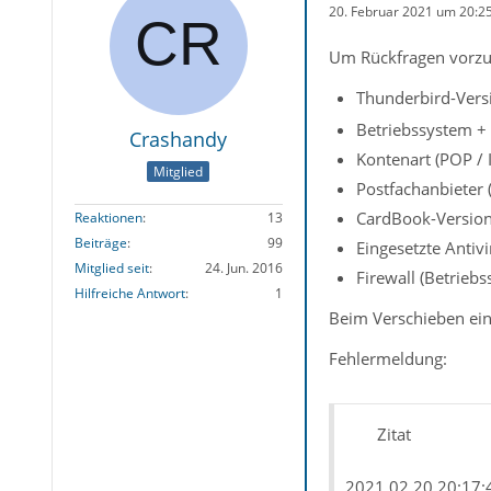
20. Februar 2021 um 20:2
Um Rückfragen vorzu
Thunderbird-Versi
Betriebssystem +
Crashandy
Kontenart (POP /
Mitglied
Postfachanbieter 
CardBook-Version
Reaktionen
13
Beiträge
99
Eingesetzte Antiv
Mitglied seit
24. Jun. 2016
Firewall (Betrieb
Hilfreiche Antwort
1
Beim Verschieben eine
Fehlermeldung:
Zitat
2021.02.20 20:17:4