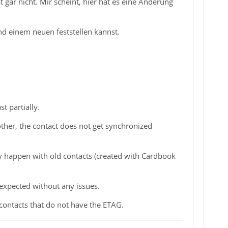
t gar nicht. Mir scheint, hier hat es eine Änderung
nd einem neuen feststellen kannst.
t partially.
her, the contact does not get synchronized
 only happen with old contacts (created with Cardbook
 expected without any issues.
 contacts that do not have the ETAG.