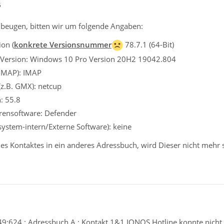
5
beugen, bitten wir um folgende Angaben:
on (
konkrete Versionsnummer
78.7.1 (64-Bit)
 Version: Windows 10 Pro Version 20H2 19042.804
 IMAP): IMAP
(z.B. GMX): netcup
: 55.8
irensoftware: Defender
ssystem-intern/Externe Software): keine
s Kontaktes in ein anderes Adressbuch, wird Dieser nicht mehr s
9:624 : Adressbuch A.: Kontakt 1&1 IONOS Hotline konnte nicht 