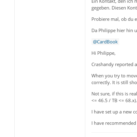
Ein Kontakt, den ich 
gegeben. Diesen Kont
Probiere mal, ob du 
Da Philippe hier hin u
CardBook
Hi Philippe,
Crashandy reported a p
When you try to move
correctly. It is still 
Not sure, if this is r
<= 46.5 / TB <= 68.x
I have set up a new c
I have recommended ..