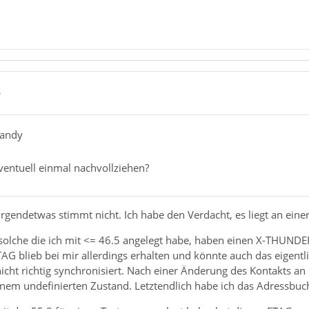
0
handy
entuell einmal nachvollziehen?
Irgendetwas stimmt nicht. Ich habe den Verdacht, es liegt an eine
o solche die ich mit <= 46.5 angelegt habe, haben einen X-THUND
AG blieb bei mir allerdings erhalten und könnte auch das eigentli
cht richtig synchronisiert. Nach einer Änderung des Kontakts an 
einem undefinierten Zustand. Letztendlich habe ich das Adressbuch