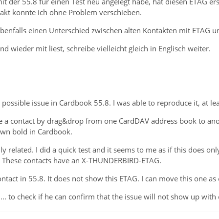
mit der 55.8 für einen Test neu angelegt habe, hat diesen ETAG ers
akt konnte ich ohne Problem verschieben.
ebenfalls einen Unterschied zwischen alten Kontakten mit ETAG u
nd wieder mit liest, schreibe vielleicht gleich in Englisch weiter.
ossible issue in Cardbook 55.8. I was able to reproduce it, at leas
 a contact by drag&drop from one CardDAV address book to anot
shown bold in Cardbook.
eally related. I did a quick test and it seems to me as if this does
). These contacts have an X-THUNDERBIRD-ETAG.
ontact in 55.8. It does not show this ETAG. I can move this one as
. to check if he can confirm that the issue will not show up with