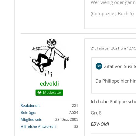
Wer wenig oder gar ni
(Compuzius, Buch 5)
21. Februar 2021 um 12:1
Zitat von Susi t
Da Philippe hier hin
edvoldi
Moderator
Ich habe Philippe sc
Reaktionen
281
Gruß
Beiträge
7.584
Mitglied seit
23. Dez. 2005
EDV-Oldi
Hilfreiche Antworten
32