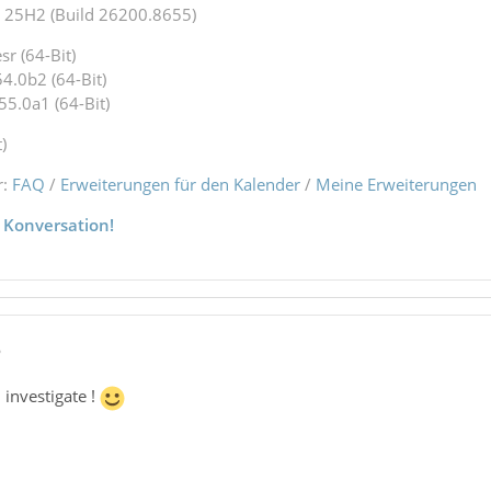
25H2 (Build 26200.8655)
r (64-Bit)
4.0b2 (64-Bit)
55.0a1 (64-Bit)
)
r:
FAQ
/
Erweiterungen für den Kalender
/
Meine Erweiterungen
 Konversation!
6
l investigate !