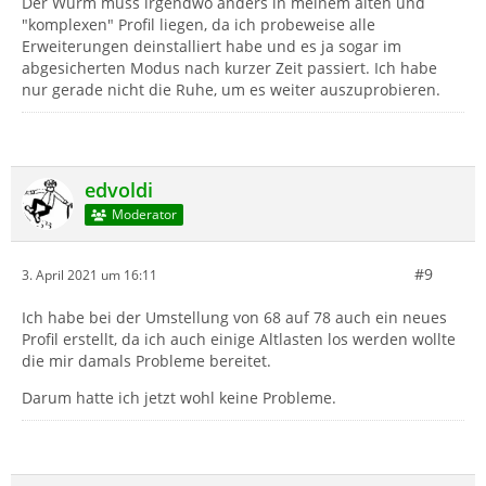
Der Wurm muss irgendwo anders in meinem alten und
"komplexen" Profil liegen, da ich probeweise alle
Erweiterungen deinstalliert habe und es ja sogar im
abgesicherten Modus nach kurzer Zeit passiert. Ich habe
nur gerade nicht die Ruhe, um es weiter auszuprobieren.
edvoldi
Moderator
#9
3. April 2021 um 16:11
Ich habe bei der Umstellung von 68 auf 78 auch ein neues
[/list]
Profil erstellt, da ich auch einige Altlasten los werden wollte
die mir damals Probleme bereitet.
Darum hatte ich jetzt wohl keine Probleme.