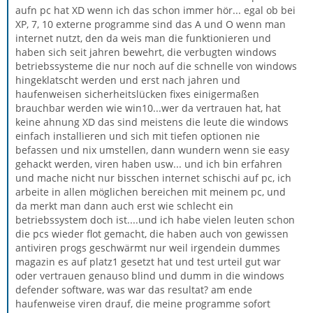
aufn pc hat XD wenn ich das schon immer hör... egal ob bei
XP, 7, 10 externe programme sind das A und O wenn man
internet nutzt, den da weis man die funktionieren und
haben sich seit jahren bewehrt, die verbugten windows
betriebssysteme die nur noch auf die schnelle von windows
hingeklatscht werden und erst nach jahren und
haufenweisen sicherheitslücken fixes einigermaßen
brauchbar werden wie win10...wer da vertrauen hat, hat
keine ahnung XD das sind meistens die leute die windows
einfach installieren und sich mit tiefen optionen nie
befassen und nix umstellen, dann wundern wenn sie easy
gehackt werden, viren haben usw... und ich bin erfahren
und mache nicht nur bisschen internet schischi auf pc, ich
arbeite in allen möglichen bereichen mit meinem pc, und
da merkt man dann auch erst wie schlecht ein
betriebssystem doch ist....und ich habe vielen leuten schon
die pcs wieder flot gemacht, die haben auch von gewissen
antiviren progs geschwärmt nur weil irgendein dummes
magazin es auf platz1 gesetzt hat und test urteil gut war
oder vertrauen genauso blind und dumm in die windows
defender software, was war das resultat? am ende
haufenweise viren drauf, die meine programme sofort