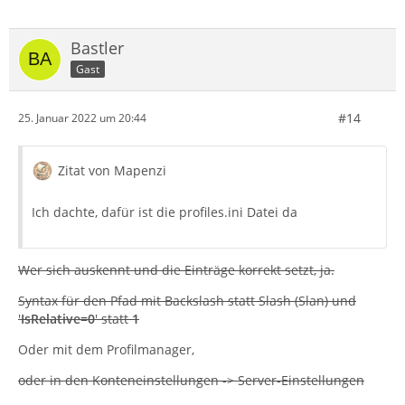
Bastler
Gast
#14
25. Januar 2022 um 20:44
Zitat von Mapenzi
Ich dachte, dafür ist die profiles.ini Datei da
Wer sich auskennt und die Einträge korrekt setzt, ja.
Syntax für den Pfad mit Backslash statt Slash (Slan) und
'
IsRelative=0
' statt
1
Oder mit dem Profilmanager,
oder in den Konteneinstellungen -> Server-Einstellungen