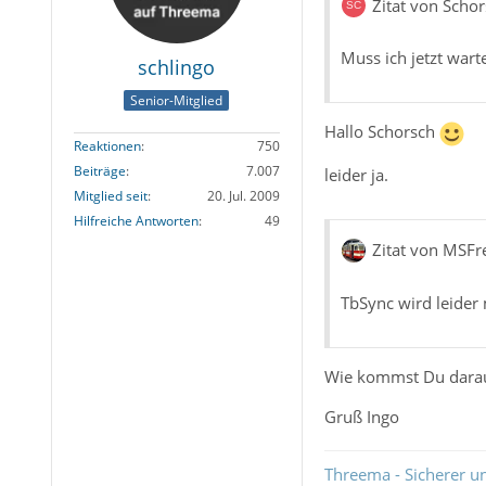
Zitat von Scho
Muss ich jetzt wart
schlingo
Senior-Mitglied
Hallo Schorsch
Reaktionen
750
Beiträge
7.007
leider ja.
Mitglied seit
20. Jul. 2009
Hilfreiche Antworten
49
Zitat von MSFr
TbSync wird leider 
Wie kommst Du dara
Gruß Ingo
Threema - Sicherer u