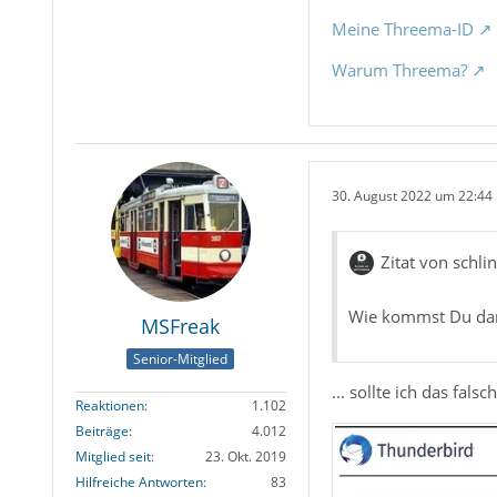
Meine Threema-ID
Warum Threema?
30. August 2022 um 22:44
Zitat von schli
Wie kommst Du dar
MSFreak
Senior-Mitglied
... sollte ich das fal
Reaktionen
1.102
Beiträge
4.012
Mitglied seit
23. Okt. 2019
Hilfreiche Antworten
83