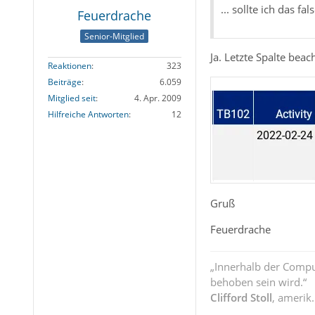
... sollte ich das fa
Feuerdrache
Senior-Mitglied
Ja. Letzte Spalte beac
Reaktionen
323
Beiträge
6.059
Mitglied seit
4. Apr. 2009
Hilfreiche Antworten
12
Gruß
Feuerdrache
„Innerhalb der Compu
behoben sein wird.“
Clifford Stoll
, amerik