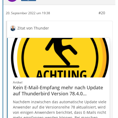
#20
20. September 2022 um 19:38
Zitat von Thunder
Artikel
Kein E-Mail-Empfang mehr nach Update
auf Thunderbird Version 78.4.0
(komplette Versionsreihe 78 ist
Nachdem inzwischen das automatische Update viele
betroffen)
Anwender auf die Versionsreihe 78 aktualisiert, wird
von einigen Anwendern berichtet, dass E-Mails nicht
mehr empfangen werden können. Bei manchen