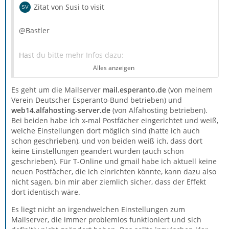
Zitat von Susi to visit
@Bastler
Hast du bitte mehr Infos dazu:
Alles anzeigen
Es geht um die Mailserver
mail.esperanto.de
(von meinem
Zitat von Bastler
Verein Deutscher Esperanto-Bund betrieben) und
web14.alfahosting-server.de
(von Alfahosting betrieben).
Dann kannst Du nur abwarten, bis diese Eigenschaft
Bei beiden habe ich x-mal Postfächer eingerichtet und weiß,
auch in 102.x hergestellt wird
welche Einstellungen dort möglich sind (hatte ich auch
schon geschrieben), und von beiden weiß ich, dass dort
keine Einstellungen geändert wurden (auch schon
geschrieben). Für T-Online und gmail habe ich aktuell keine
Was meinst du damit?
neuen Postfächer, die ich einrichten könnte, kann dazu also
nicht sagen, bin mir aber ziemlich sicher, dass der Effekt
dort identisch wäre.
Franz Kruse
Es liegt nicht an irgendwelchen Einstellungen zum
Da sind noch weitere Punkte aus #10 offen. Die zu
Mailserver, die immer problemlos funktioniert und sich
beantworten, wäre u.U. sehr hilfreich.