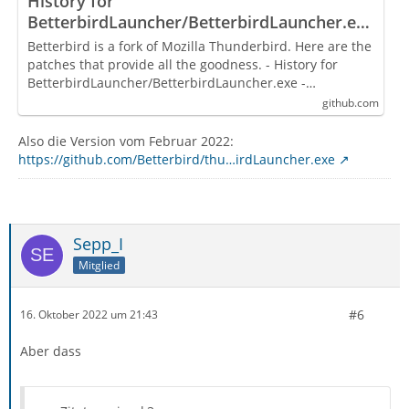
History for
BetterbirdLauncher/BetterbirdLauncher.exe
- Betterbird/thunderbird-patches
Betterbird is a fork of Mozilla Thunderbird. Here are the
patches that provide all the goodness. - History for
BetterbirdLauncher/BetterbirdLauncher.exe -…
github.com
Also die Version vom Februar 2022:
https://github.com/Betterbird/thu…irdLauncher.exe
Sepp_I
Mitglied
#6
16. Oktober 2022 um 21:43
Aber dass