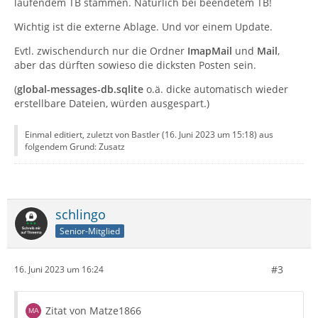
laufendem TB stammen. Natürlich bei beendetem TB!
Wichtig ist die externe Ablage. Und vor einem Update.
Evtl. zwischendurch nur die Ordner
ImapMail
und
Mail
,
aber das dürften sowieso die dicksten Posten sein.
(
global-messages-db.sqlite
o.ä. dicke automatisch wieder
erstellbare Dateien, würden ausgespart.)
Einmal editiert, zuletzt von Bastler (
16. Juni 2023 um 15:18
) aus
folgendem Grund: Zusatz
schlingo
Senior-Mitglied
#3
16. Juni 2023 um 16:24
Zitat von Matze1866