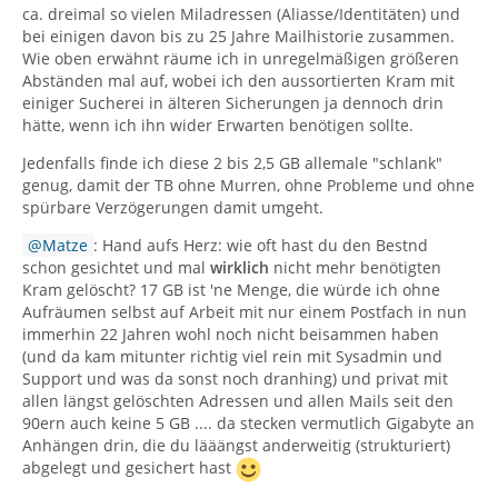
ca. dreimal so vielen Miladressen (Aliasse/Identitäten) und
bei einigen davon bis zu 25 Jahre Mailhistorie zusammen.
Wie oben erwähnt räume ich in unregelmäßigen größeren
Abständen mal auf, wobei ich den aussortierten Kram mit
einiger Sucherei in älteren Sicherungen ja dennoch drin
hätte, wenn ich ihn wider Erwarten benötigen sollte.
Jedenfalls finde ich diese 2 bis 2,5 GB allemale "schlank"
genug, damit der TB ohne Murren, ohne Probleme und ohne
spürbare Verzögerungen damit umgeht.
Matze
: Hand aufs Herz: wie oft hast du den Bestnd
schon gesichtet und mal
wirklich
nicht mehr benötigten
Kram gelöscht? 17 GB ist 'ne Menge, die würde ich ohne
Aufräumen selbst auf Arbeit mit nur einem Postfach in nun
immerhin 22 Jahren wohl noch nicht beisammen haben
(und da kam mitunter richtig viel rein mit Sysadmin und
Support und was da sonst noch dranhing) und privat mit
allen längst gelöschten Adressen und allen Mails seit den
90ern auch keine 5 GB .... da stecken vermutlich Gigabyte an
Anhängen drin, die du lääängst anderweitig (strukturiert)
abgelegt und gesichert hast