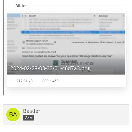
Bilder
2024-02-28-03-33-01-c6d7a3.png
212,81 kB
800 × 450
Bastler
Gast