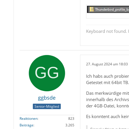
Keyboard not found. P
27. August 2024 um 18:03
Ich habs auch probie
Getestet mit 64bit TB
Das merkwürdige mit 
ggbsde
innerhalb des Archivs
der 4GB-Datei, konnte
Senior-Mitglied
Es konntent auch kein
Reaktionen
823
Beiträge
3.265