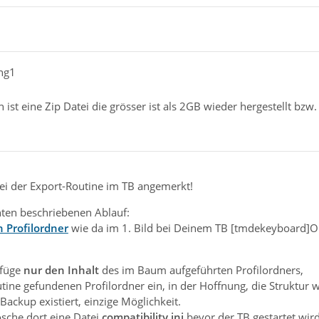
ing1
 ist eine Zip Datei die grösser ist als 2GB wieder hergestellt bzw
ei der Export-Routine im TB angemerkt!
ten beschriebenen Ablauf:
 Profilordner
wie da im 1. Bild bei Deinem TB [tmdekeyboard]O
 füge
nur den Inhalt
des im Baum aufgeführten Profilordners,
tine gefundenen Profilordner ein, in der Hoffnung, die Struktur 
Backup existiert, einzige Möglichkeit.
sche dort eine Datei
compatibility.ini
bevor der TB gestartet wird