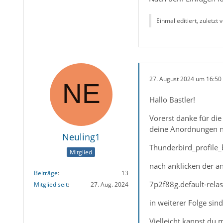
Einmal editiert, zuletzt 
27. August 2024 um 16:50
Hallo Bastler!
Vorerst danke für die
deine Anordnungen nu
Neuling1
Thunderbird_profile_
Mitglied
nach anklicken der a
Beiträge
13
7p2f88g.default-rela
Mitglied seit
27. Aug. 2024
in weiterer Folge si
Vielleicht kannst du