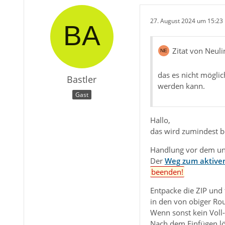
27. August 2024 um 15:23
Zitat von Neul
das es nicht möglich
Bastler
werden kann.
Gast
Hallo,
das wird zumindest b
Handlung vor dem un
Der
Weg zum aktiven
beenden!
Entpacke die ZIP und
in den von obiger Rou
Wenn sonst kein Voll-
Nach dem Einfügen lö