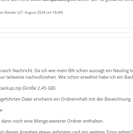
von Bastler (
27. August 2024 um 16:44
)
 rasch Nachricht. Da ich wie mein BN schon aussagt ein Neuling b
r teilweise nachvollziehen. Wie schon erwähnt habe ich ein Bac
backup.zip (Größe 2,45 GB)
ngeführten Datei erscheint ein Ordnerinhalt mit der Bezeichnung
se
nd dann noch eine Menge weiterer Ordner enthalten.
 mit diesen Angaben etwas anfangen und mir weitere Tipps geben?