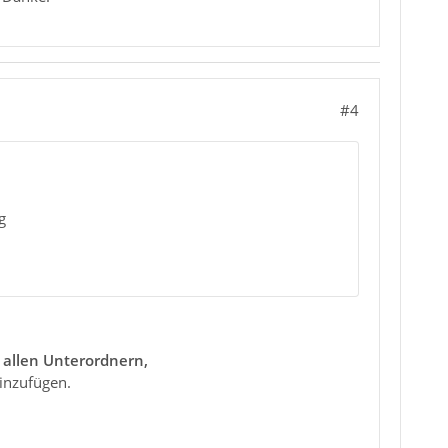
#4
g
 allen Unterordnern,
einzufügen.