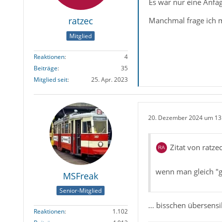
Es war nur eine Anfag
ratzec
Manchmal frage ich mi
Mitglied
Reaktionen
4
Beiträge
35
Mitglied seit
25. Apr. 2023
20. Dezember 2024 um 13
Zitat von ratze
wenn man gleich "ge
MSFreak
Senior-Mitglied
... bisschen übersensi
Reaktionen
1.102