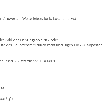
c
n Antworten, Weiterleiten, Junk, Löschen usw.)
n des Add-ons
PrintingTools NG
, oder
iste des Hauptfensters durch rechtsmausigen Klick -> Anpassen 
von Bastler (
20. Dezember 2024 um 13:17
)
:14
ösartig"?