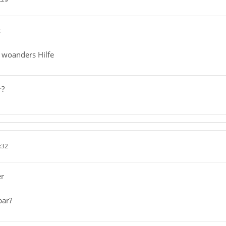
c
f woanders Hilfe
r?
:32
er
bar?