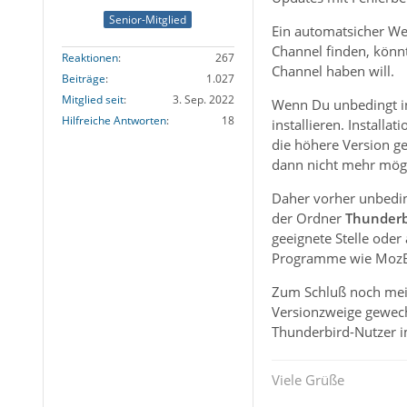
Senior-Mitglied
Ein automatsicher Wec
Channel finden, könn
Reaktionen
267
Channel haben will.
Beiträge
1.027
Mitglied seit
3. Sep. 2022
Wenn Du unbedingt in
Hilfreiche Antworten
18
installieren. Installa
die höhere Version ge
dann nicht mehr mögl
Daher vorher unbedin
der Ordner
Thunderb
geeignete Stelle oder
Programme wie MozBack
Zum Schluß noch meine
Versionzweige gewechs
Thunderbird-Nutzer im
Viele Grüße