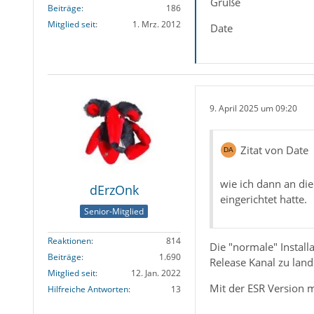
Grüße
Beiträge
186
Mitglied seit
1. Mrz. 2012
Date
9. April 2025 um 09:20
Zitat von Date
wie ich dann an di
dErzOnk
eingerichtet hatte.
Senior-Mitglied
Reaktionen
814
Die "normale" Install
Beiträge
1.690
Release Kanal zu lan
Mitglied seit
12. Jan. 2022
Mit der ESR Version 
Hilfreiche Antworten
13