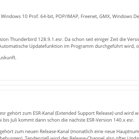
 Windows 10 Prof. 64-bit, POP/IMAP, Freenet, GMX, Windows De
rsion Thunderbird 128.9.1.esr. Da schon seit einiger Zeit die Versi
Automatische Updatefunktion im Programm durchgeführt wird, od
uskunft.
sr gehört zum ESR-Kanal (Extended Support Release) und wird wah
i bis Juli kommt dann schon die nächste ESR-Version 140.x esr.
gehört zum neuen Release-Kanal (monatlich eine neue Hauptnum
ebungen). Tendenziell wird der Release-Channel also öfter Updat