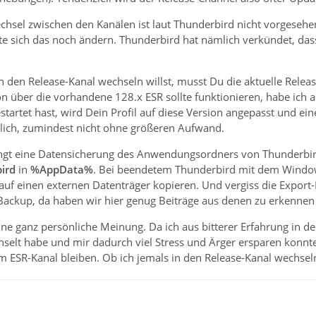
hsel zwischen den Kanälen ist laut Thunderbird nicht vorgesehen.
te sich das noch ändern. Thunderbird hat nämlich verkündet, das
 den Release-Kanal wechseln willst, musst Du die aktuelle Rele
tion über die vorhandene 128.x ESR sollte funktionieren, habe ich a
startet hast, wird Dein Profil auf diese Version angepasst und ein
ich, zumindest nicht ohne größeren Aufwand.
gt eine Datensicherung des Anwendungsordners von Thunderbird an
ird
in
%AppData%
. Bei beendetem Thunderbird mit dem Windo
 auf einen externen Datenträger kopieren. Und vergiss die Export
up, da haben wir hier genug Beiträge aus denen zu erkennen ist, 
 ganz persönliche Meinung. Da ich aus bitterer Erfahrung in den
elt habe und mir dadurch viel Stress und Ärger ersparen konnte,
 ESR-Kanal bleiben. Ob ich jemals in den Release-Kanal wechseln