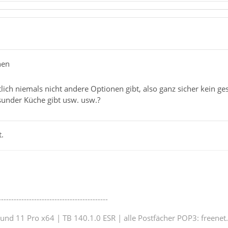
hen
ntlich niemals nicht andere Optionen gibt, also ganz sicher kein g
sunder Küche gibt usw. usw.?
.
-------------------------------------------
nd 11 Pro x64 | TB 140.1.0 ESR | alle Postfächer POP3: freenet.