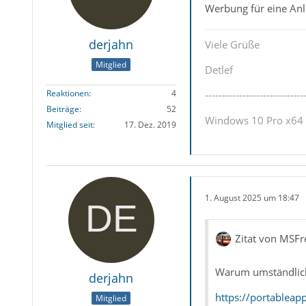
Werbung für eine Anl
derjahn
Viele Grüße
Mitglied
Detlef
Reaktionen
4
-----------------------------
Beiträge
52
Windows 10 Pro x64 u
Mitglied seit
17. Dez. 2019
1. August 2025 um 18:47
Zitat von MSFr
Warum umständlich
derjahn
https://portableap
Mitglied