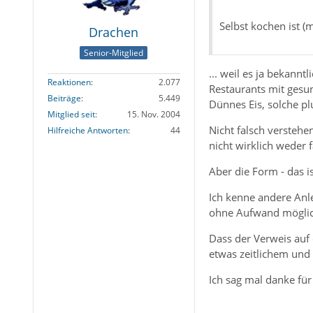
Selbst kochen ist (m
Drachen
Senior-Mitglied
... weil es ja bekannt
Reaktionen
2.077
Restaurants mit gesu
Beiträge
5.449
Dünnes Eis, solche pl
Mitglied seit
15. Nov. 2004
Nicht falsch verstehe
Hilfreiche Antworten
44
nicht wirklich weder
Aber die Form - das i
Ich kenne andere Anl
ohne Aufwand möglich
Dass der Verweis auf
etwas zeitlichem und
Ich sag mal danke fü