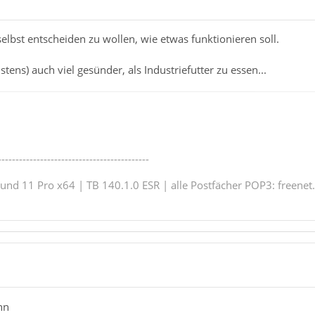
selbst entscheiden zu wollen, wie etwas funktionieren soll.
stens) auch viel gesünder, als Industriefutter zu essen...
-------------------------------------------
nd 11 Pro x64 | TB 140.1.0 ESR | alle Postfächer POP3: freenet.
hn