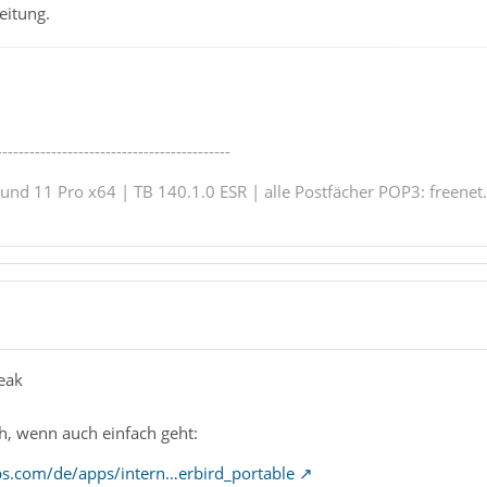
eitung.
-------------------------------------------
nd 11 Pro x64 | TB 140.1.0 ESR | alle Postfächer POP3: freenet.
eak
, wenn auch einfach geht:
ps.com/de/apps/intern…erbird_portable