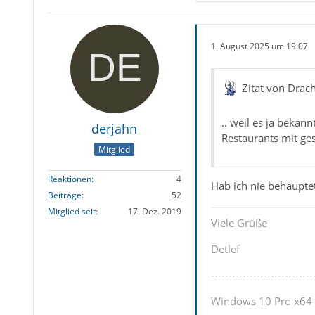
1. August 2025 um 19:07
Zitat von Drac
.. weil es ja bekan
derjahn
Restaurants mit ge
Mitglied
Reaktionen
4
Hab ich nie behauptet
Beiträge
52
Mitglied seit
17. Dez. 2019
Viele Grüße
Detlef
-----------------------------
Windows 10 Pro x64 u