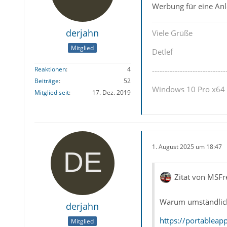
Werbung für eine Anl
derjahn
Viele Grüße
Mitglied
Detlef
Reaktionen
4
-----------------------------
Beiträge
52
Windows 10 Pro x64 u
Mitglied seit
17. Dez. 2019
1. August 2025 um 18:47
Zitat von MSFr
Warum umständlich
derjahn
https://portableap
Mitglied