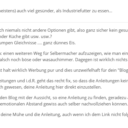
eistens) auch viel gesünder, als Industriefutter zu essen...
lich niemals nicht andere Optionen gibt, also ganz sicher kein ges
nder Küche gibt usw. usw.?
umpen Gleichnisse .... ganz dünnes Eis.
n: einen weiteren Weg für Selbermacher aufzuzeigen, wie man ein
 falsch noch böse oder wasauchimmer. Dagegen ist wirklich nicht
st halt wirklich Werbung pur und dies unzweifelhaft für dein "Blog
eitungen und i.d.R. geht das recht fix, so dass die Anleitungen
 gewesen, deine Anleitung hier direkt einzustellen.
 den Blog mit der Aussicht, so eine Anleitung zu finden, gerade
 emotionalen Abstand gewiss auch selber nachvollziehen können.
r deine Mühe und die Anleitung, auch wenn ich dem Link nicht fo