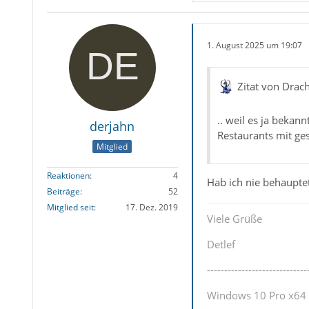
1. August 2025 um 19:07
Zitat von Drac
.. weil es ja bekan
derjahn
Restaurants mit ge
Mitglied
Reaktionen
4
Hab ich nie behauptet
Beiträge
52
Mitglied seit
17. Dez. 2019
Viele Grüße
Detlef
-----------------------------
Windows 10 Pro x64 u