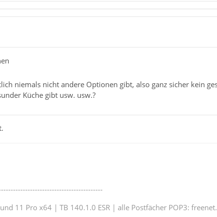
hen
ntlich niemals nicht andere Optionen gibt, also ganz sicher kein g
sunder Küche gibt usw. usw.?
.
-------------------------------------------
nd 11 Pro x64 | TB 140.1.0 ESR | alle Postfächer POP3: freenet.