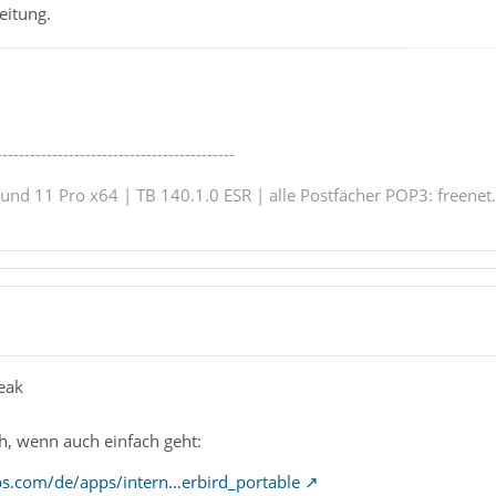
eitung.
-------------------------------------------
nd 11 Pro x64 | TB 140.1.0 ESR | alle Postfächer POP3: freenet.
eak
, wenn auch einfach geht:
ps.com/de/apps/intern…erbird_portable