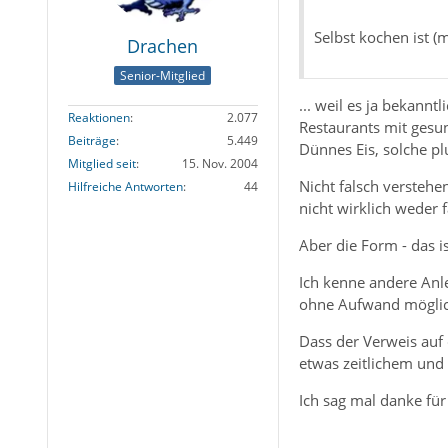
Selbst kochen ist (m
Drachen
Senior-Mitglied
... weil es ja bekannt
Reaktionen
2.077
Restaurants mit gesu
Beiträge
5.449
Dünnes Eis, solche pl
Mitglied seit
15. Nov. 2004
Nicht falsch verstehe
Hilfreiche Antworten
44
nicht wirklich weder
Aber die Form - das i
Ich kenne andere Anl
ohne Aufwand möglich
Dass der Verweis auf
etwas zeitlichem und
Ich sag mal danke fü