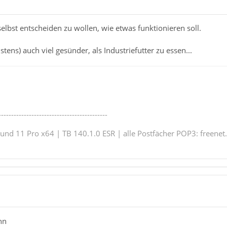
selbst entscheiden zu wollen, wie etwas funktionieren soll.
stens) auch viel gesünder, als Industriefutter zu essen...
-------------------------------------------
nd 11 Pro x64 | TB 140.1.0 ESR | alle Postfächer POP3: freenet.
hn