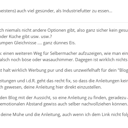
eistens) auch viel gesünder, als Industriefutter zu essen...
lich niemals nicht andere Optionen gibt, also ganz sicher kein ges
nder Küche gibt usw. usw.?
umpen Gleichnisse .... ganz dünnes Eis.
n: einen weiteren Weg für Selbermacher aufzuzeigen, wie man ein
 falsch noch böse oder wasauchimmer. Dagegen ist wirklich nicht
st halt wirklich Werbung pur und dies unzweifelhaft für dein "Blog
eitungen und i.d.R. geht das recht fix, so dass die Anleitungen
 gewesen, deine Anleitung hier direkt einzustellen.
 den Blog mit der Aussicht, so eine Anleitung zu finden, gerade
 emotionalen Abstand gewiss auch selber nachvollziehen können.
r deine Mühe und die Anleitung, auch wenn ich dem Link nicht fo