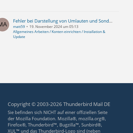
Fehler bei Darstellung von Umlauten und Sonderzeichen - aber nur im Quelltext
matt59
19. November 2024 um 05:13
Allgemeines Arbeiten / Konten einrichten / Installation &
Update
Copyright © 2003-2026 Thunderbird Mail DE
Sie befinden sich NICHT auf einer offiziellen Seite
der Mozilla Foundation. Mozilla®, mozilla.org®,
Firefox®, Thunderbird™, Bugzilla™, Sunbird®,
XUL™ und das Thunderbird-Logo sind (neben