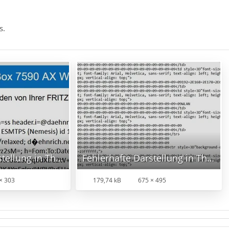
s.
Fehlerhafte Darstellung in Thunderbird.jpg
Fehlerhafte Darstellung in Thunderbird-2.jpg
× 303
179,74 kB
675 × 495