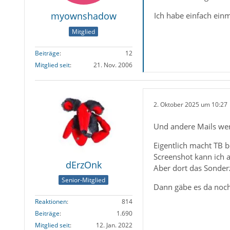
myownshadow
Ich habe einfach einm
Mitglied
Beiträge
12
Mitglied seit
21. Nov. 2006
2. Oktober 2025 um 10:27
Und andere Mails wer
Eigentlich macht TB b
Screenshot kann ich a
dErzOnk
Aber dort das Sonderz
Senior-Mitglied
Dann gäbe es da noch
Reaktionen
814
Beiträge
1.690
Mitglied seit
12. Jan. 2022