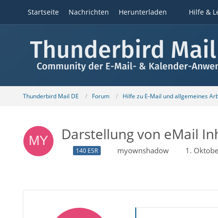
Startseite
Nachrichten
Herunterladen
Hilfe & L
Thunderbird Mail DE
Forum
Hilfe zu E-Mail und allgemeines Ar
Darstellung von eMail In
myownshadow
1. Oktob
140 ESR