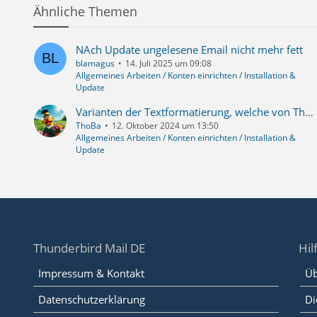
Ähnliche Themen
NAch Update ungelesene Email nicht mehr fett
blamagus
14. Juli 2025 um 09:08
Allgemeines Arbeiten / Konten einrichten / Installation &
Update
Varianten der Textformatierung, welche von Thunderbird unterstützt werden
ThoBa
12. Oktober 2024 um 13:50
Allgemeines Arbeiten / Konten einrichten / Installation &
Update
Thunderbird Mail DE
Hil
Impressum & Kontakt
Üb
Datenschutzerklärung
Di