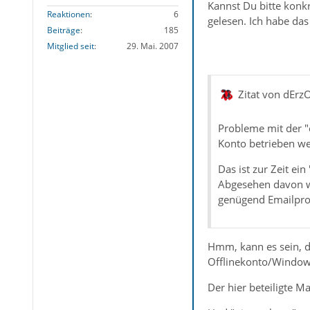
Kannst Du bitte konk
Reaktionen
6
gelesen. Ich habe das
Beiträge
185
Mitglied seit
29. Mai. 2007
Zitat von dErz
Probleme mit der 
Konto betrieben w
Das ist zur Zeit ei
Abgesehen davon wü
genügend Emailprov
Hmm, kann es sein, d
Offlinekonto/Windows
Der hier beteiligte M