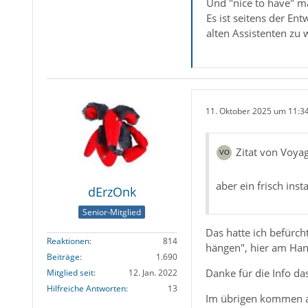
Und "nice to have" ma
Es ist seitens der Ent
alten Assistenten zu
11. Oktober 2025 um 11:3
Zitat von Voya
aber ein frisch ins
dErzOnk
Senior-Mitglied
Das hatte ich befürch
Reaktionen
814
hängen", hier am Hand
Beiträge
1.690
Danke für die Info da
Mitglied seit
12. Jan. 2022
Hilfreiche Antworten
13
Im übrigen kommen au