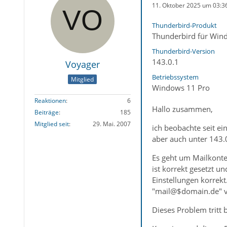
11. Oktober 2025 um 03:3
Thunderbird-Produkt
Thunderbird für Win
Thunderbird-Version
143.0.1
Voyager
Betriebssystem
Mitglied
Windows 11 Pro
Reaktionen
6
Hallo zusammen,
Beiträge
185
Mitglied seit
29. Mai. 2007
ich beobachte seit e
aber auch unter 143.
Es geht um Mailkonten
ist korrekt gesetzt u
Einstellungen korrek
"mail@$domain.de" vo
Dieses Problem tritt 