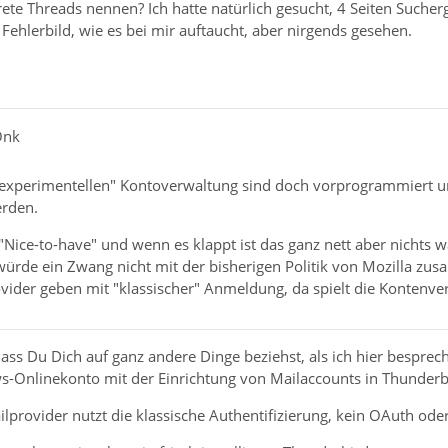
rete Threads nennen? Ich hatte natürlich gesucht, 4 Seiten Such
 Fehlerbild, wie es bei mir auftaucht, aber nirgends gesehen.
Onk
"experimentellen" Kontoverwaltung sind doch vorprogrammiert u
erden.
n "Nice-to-have" und wenn es klappt ist das ganz nett aber nichts
rde ein Zwang nicht mit der bisherigen Politik von Mozilla zu
ider geben mit "klassischer" Anmeldung, da spielt die Kontenver
ass Du Dich auf ganz andere Dinge beziehst, als ich hier bespre
-Onlinekonto mit der Einrichtung von Mailaccounts in Thunderb
ailprovider nutzt die klassische Authentifizierung, kein OAuth o