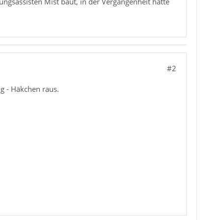
ngsassisten Mist baut, in der Vergangenheit hatte
#2
ng - Häkchen raus.