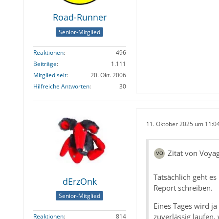
Road-Runner
Senior-Mitglied
Reaktionen
496
Beiträge
1.111
Mitglied seit
20. Okt. 2006
Hilfreiche Antworten
30
11. Oktober 2025 um 11:0
Zitat von Voya
Tatsächlich geht e
dErzOnk
Report schreiben.
Senior-Mitglied
Eines Tages wird ja
zuverlässig laufen, 
Reaktionen
814