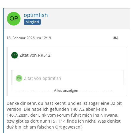
optimfish
Mitglied
#4
18. Februar 2026 um 12:19
Zitat von RR512
Zitat von optimfish
Alles anzeigen
beiden Thunderbird Versionen sind genau gleich,
bloss beim alten steht am schluss noch esr.
Danke dir sehr, du hast Recht, und es ist sogar eine 32 bit
Version. Die habe ich gefunden 140.7.2 aber keine
140.7.2esr , der Link vom Forum führt mich ins Nirwana,
bzw gibt es dort nur 115 , 114 finde ich nicht. Was denkst
du? bin ich am falschen Ort gewesen?
Zitat von optimfish