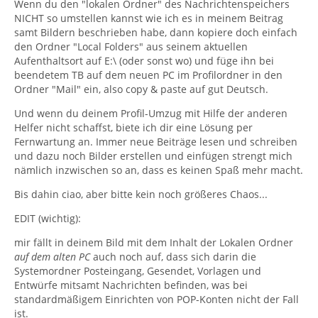
Wenn du den "lokalen Ordner" des Nachrichtenspeichers
NICHT so umstellen kannst wie ich es in meinem Beitrag
samt Bildern beschrieben habe, dann kopiere doch einfach
den Ordner "Local Folders" aus seinem aktuellen
Aufenthaltsort auf E:\ (oder sonst wo) und füge ihn bei
beendetem TB auf dem neuen PC im Profilordner in den
Ordner "Mail" ein, also copy & paste auf gut Deutsch.
Und wenn du deinem Profil-Umzug mit Hilfe der anderen
Helfer nicht schaffst, biete ich dir eine Lösung per
Fernwartung an. Immer neue Beiträge lesen und schreiben
und dazu noch Bilder erstellen und einfügen strengt mich
nämlich inzwischen so an, dass es keinen Spaß mehr macht.
Bis dahin ciao, aber bitte kein noch größeres Chaos...
EDIT (wichtig):
mir fällt in deinem Bild mit dem Inhalt der Lokalen Ordner
auf dem alten PC
auch noch auf, dass sich darin die
Systemordner Posteingang, Gesendet, Vorlagen und
Entwürfe mitsamt Nachrichten befinden, was bei
standardmäßigem Einrichten von POP-Konten nicht der Fall
ist.