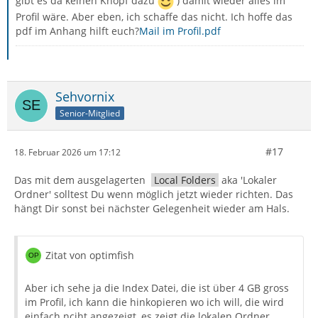
gibt es da keinen Knopf dazu
) damit wieder alles im
Profil wäre. Aber eben, ich schaffe das nicht. Ich hoffe das
pdf im Anhang hilft euch?
Mail im Profil.pdf
Sehvornix
Senior-Mitglied
#17
18. Februar 2026 um 17:12
Das mit dem ausgelagerten
Local Folders
aka 'Lokaler
Ordner' solltest Du wenn möglich jetzt wieder richten. Das
hängt Dir sonst bei nächster Gelegenheit wieder am Hals.
Zitat von optimfish
Aber ich sehe ja die Index Datei, die ist über 4 GB gross
im Profil, ich kann die hinkopieren wo ich will, die wird
einfach nciht angezeigt, es zeigt die lokalen Ordner