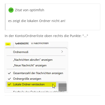
belassen hast (%AppData%\Thunderbird\Profiles\[8
Zufallszeichen].ProfilName).
Zitat von optimfish
Zitat von optimfish
Ich habe auch schon den ganzen Thunderbird
es zeigt die lokalen Ordner nicht an!
Ordner von den Roaming Daten kopiert.
In der Konto/Ordnerliste oben rechts die Punkte: "..."
Das müsste funktionieren. Erklärt aber nicht, wieso Dir
dann Mails fehlen. Ein Grund könnte eine von Dir
vorgenommene Auslagerung des s.g. 'Lokale Ordner'
sein. Diese Daten liegen dann nicht im Profil und
müssten entweder in der neuen Installation auch
wieder manuell eingebunden werden oder man müsste
sie von da wo sie ggf. liegen, wieder in das Profil
Es ist erst einmal wieder an Dir, mehr und genauere
zurückholen.
Informationen von Deiner Installation zu liefern.
Gruß,
Sehvornix