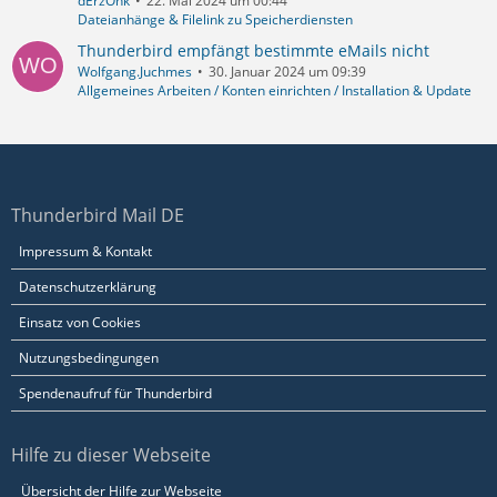
dErzOnk
22. Mai 2024 um 00:44
Dateianhänge & Filelink zu Speicherdiensten
Thunderbird empfängt bestimmte eMails nicht
Wolfgang.Juchmes
30. Januar 2024 um 09:39
Allgemeines Arbeiten / Konten einrichten / Installation & Update
Thunderbird Mail DE
Impressum & Kontakt
Datenschutzerklärung
Einsatz von Cookies
Nutzungsbedingungen
Spendenaufruf für Thunderbird
Hilfe zu dieser Webseite
Übersicht der Hilfe zur Webseite