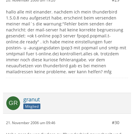
20. November 2006 um 19:20
hallo alle mit einander. nachdem ich mein thunderbird
1.5.0.8 neu aufgesetzt habe, erscheint beim versenden
meiner mail´s die warnung:"Fehler beim senden der
nachricht: der mail-server hat keine korrekte begruessung
gesendet: +ok t-online pop3 server fpopd.popmail.t-
online.de ready" . ich habe meine einstellungen fuer
postein- u -ausgangsdaten (pop3 mit popmail und smtp mit
smtpmail fuer t-online.de) kontrolliert.alles ok. trotzdem
immer noch diese kuriose fehlerangabe. vor dem
neuaufsetzen von thunderbird gab es bei meinen
mailadressen keine probleme. wer kann helfen? mfg
granut
Mitglied
#30
21. November 2006 um 09:46