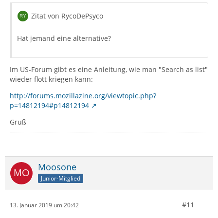
Zitat von RycoDePsyco
Hat jemand eine alternative?
Im US-Forum gibt es eine Anleitung, wie man "Search as list"
wieder flott kriegen kann:
http://forums.mozillazine.org/viewtopic.php?
p=14812194#p14812194
Gruß
Moosone
Junior-Mitglied
#11
13. Januar 2019 um 20:42