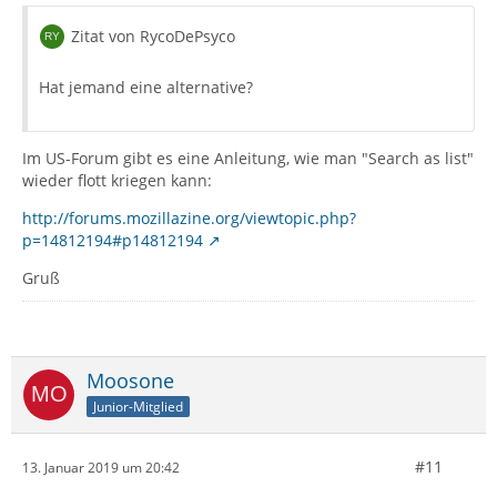
Zitat von RycoDePsyco
Hat jemand eine alternative?
Im US-Forum gibt es eine Anleitung, wie man "Search as list"
wieder flott kriegen kann:
http://forums.mozillazine.org/viewtopic.php?
p=14812194#p14812194
Gruß
Moosone
Junior-Mitglied
#11
13. Januar 2019 um 20:42