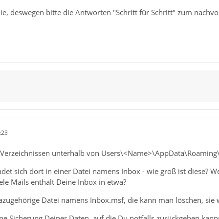
aie, deswegen bitte die Antworten "Schritt für Schritt" zum nachvo
:23
 Verzeichnissen unterhalb von Users\<Name>\AppData\Roaming\T
det sich dort in einer Datei namens Inbox - wie groß ist diese? We
iele Mails enthält Deine Inbox in etwa?
dazugehörige Datei namens Inbox.msf, die kann man löschen, sie 
ine Sicherung Deiner Daten, auf die Du notfalls zurückgehen kann