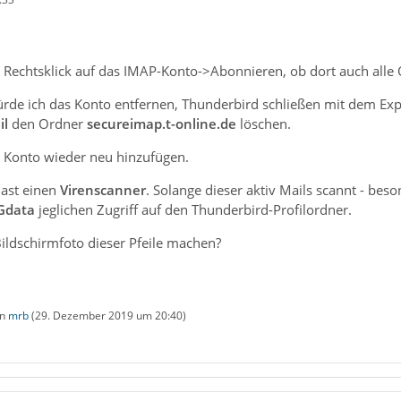
h Rechtsklick auf das IMAP-Konto->Abonnieren, ob dort auch alle
rde ich das Konto entfernen, Thunderbird schließen mit dem Exp
l
den Ordner
secureimap.t-online.de
löschen.
 Konto wieder neu hinzufügen.
ast einen
Virenscanner
. Solange dieser aktiv Mails scannt - bes
Gdata
jeglichen Zugriff auf den Thunderbird-Profilordner.
ildschirmfoto dieser Pfeile machen?
on
mrb
(
29. Dezember 2019 um 20:40
)