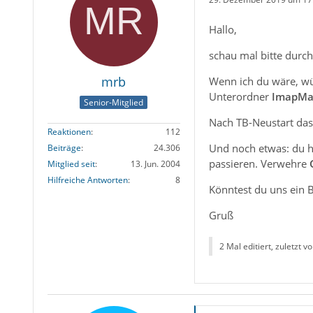
Hallo,
schau mal bitte durc
mrb
Wenn ich du wäre, wü
Unterordner
ImapMai
Senior-Mitglied
Nach TB-Neustart das
Reaktionen
112
Und noch etwas: du h
Beiträge
24.306
passieren. Verwehre
Mitglied seit
13. Jun. 2004
Hilfreiche Antworten
8
Könntest du uns ein B
Gruß
2 Mal editiert, zuletzt v