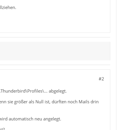
llziehen.
#2
hunderbird\Profiles\… abgelegt.
nn sie größer als Null ist, dürften noch Mails drin
wird automatisch neu angelegt.
st?