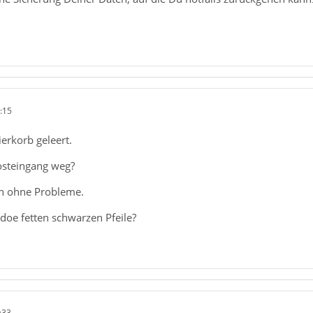
:15
erkorb geleert.
osteingang weg?
ch ohne Probleme.
doe fetten schwarzen Pfeile?
:33