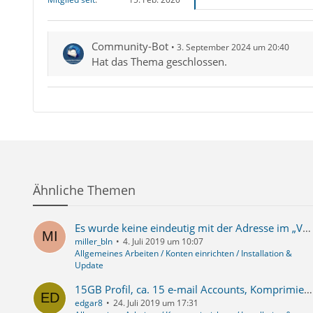
Community-Bot
3. September 2024 um 20:40
Hat das Thema geschlossen.
Ähnliche Themen
Es wurde keine eindeutig mit der Adresse im „Von“-Feld übereinstimmenden Identität gefunden.
miller_bln
4. Juli 2019 um 10:07
Allgemeines Arbeiten / Konten einrichten / Installation &
Update
15GB Profil, ca. 15 e-mail Accounts, Komprimieren geht nicht, manche (nicht alle) E-mail-Accounts können wegen Virus oder angebl. knappen Speicherplatz nicht gespeichert werden
edgar8
24. Juli 2019 um 17:31