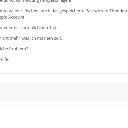
eldund: Anmeldung Fehlgeschlagen!
nto wieder löschen, auch das gespeicherte Passwort in Thunderm
ple Account.
 wieder bis zum nächsten Tag.
nicht mehr was ich machen soll.
eiche Problem?
ilfe!
5