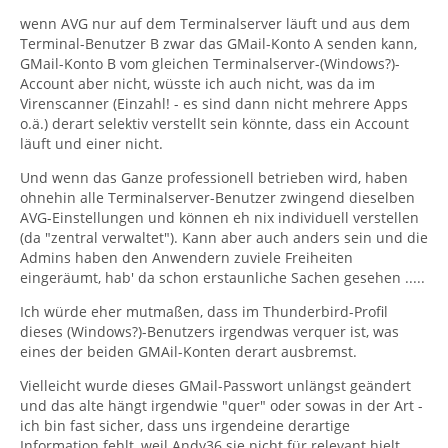
wenn AVG nur auf dem Terminalserver läuft und aus dem
Terminal-Benutzer B zwar das GMail-Konto A senden kann,
GMail-Konto B vom gleichen Terminalserver-(Windows?)-
Account aber nicht, wüsste ich auch nicht, was da im
Virenscanner (Einzahl! - es sind dann nicht mehrere Apps
o.ä.) derart selektiv verstellt sein könnte, dass ein Account
läuft und einer nicht.
Und wenn das Ganze professionell betrieben wird, haben
ohnehin alle Terminalserver-Benutzer zwingend dieselben
AVG-Einstellungen und können eh nix individuell verstellen
(da "zentral verwaltet"). Kann aber auch anders sein und die
Admins haben den Anwendern zuviele Freiheiten
eingeräumt, hab' da schon erstaunliche Sachen gesehen .....
Ich würde eher mutmaßen, dass im Thunderbird-Profil
dieses (Windows?)-Benutzers irgendwas verquer ist, was
eines der beiden GMAil-Konten derart ausbremst.
Vielleicht wurde dieses GMail-Passwort unlängst geändert
und das alte hängt irgendwie "quer" oder sowas in der Art -
ich bin fast sicher, dass uns irgendeine derartige
Information fehlt, weil Andy36 sie nicht für relevant hielt