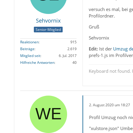
versuch es mal, bei
Profilordner.
Sehvornix
Gruß
Senior-Mitglied
Sehvornix
Reaktionen
915
Edit:
Ist der
Umzug des
Beiträge
2.619
prefs-1.js im Profilver
Mitglied seit
6. Jul. 2017
Hilfreiche Antworten
40
Keyboard not found. P
2. August 2020 um 18:27
Profil Umzug noch ni
"xulstore.json" Umbe