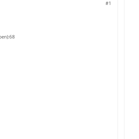
#1
ben):68