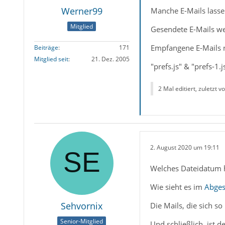
Werner99
Manche E-Mails lassen
Mitglied
Gesendete E-Mails we
Empfangene E-Mails n
Beiträge
171
Mitglied seit
21. Dez. 2005
"prefs.js" & "prefs-1.
2 Mal editiert, zuletzt v
2. August 2020 um 19:11
Welches Dateidatum 
Wie sieht es im
Abges
Sehvornix
Die Mails, die sich s
Senior-Mitglied
Und schließlich, ist