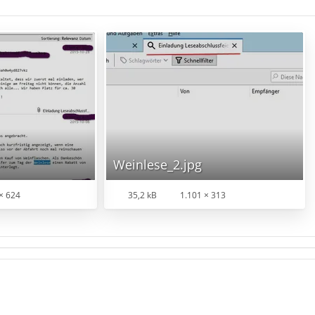
Weinlese_2.jpg
× 624
35,2 kB
1.101 × 313