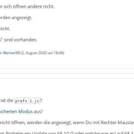
 sich öffnen andere nicht.
rden angezeigt.
icht.
js" sind vorhanden.
on
Werner99
(
2. August 2020 um 18:46
)
hat die
?
prefs-1.js
icherten Modus
aus?
o nicht öffnen, werden die angezeigt, wenn Du mit Rechter-Mausta
 dem Probelm ein Update von 68.10 (? oder welche war es) auf 68