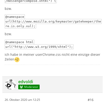
/messengercompose.xhtml") {
bzw.
@namespace
url(http://www.mozilla.org/keymaster/gatekeeper/the
re.is.only.xul);
bzw.
@namespace html
url("http://www.w3.org/1999/xhtml");
ich habe in meiner userChrome.css nicht eine einzige dieser
Zeilen
edvoldi
Moderator
#16
26. Oktober 2020 um 12:25