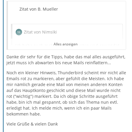
Zitat von B. Mueller
Zitat von Nimsiki
Alles anzeigen
Ich habe auch mehrere Email Konten und er wendet
das nur bei meinem Hauptkonto an.
Danke dir sehr für die Tipps, habe das mal alles ausgeführt,
jetzt muss ich abwarten bis neue Mails reinflattern...
Noch ein kleiner Hinweis, Thunderbird scheint mir nicht alle
Mit Kennzeichnung enthält die Mail den Header «X-
Emails rot zu markieren, aber gefühlt die Meisten. Ich habe
Mozilla-Keys: $label1» und die zugehörige *.msf-Datei
mir nämlich gerade eine Mail von meinen anderen Konten
u. a. «<(AF=\$label1)>» - vielleicht läuft da beim
auf das Hauptkonto geschickt und diese Mail wurde nicht
Indexieren etwas schief …
rot ("wichtig") markiert. Da ich obige Schritte ausgeführt
habe, bin ich mal gespannt, ob sich das Thema nun evtl.
Ich würde erst mal den/die Ordner dieses Kontos neu
erledigt hat. Ich melde mich, wenn ich ein paar Mails
indexieren lassen:
bekommen habe.
Viele Grüße & vielen Dank
Rechtsklick auf den Ordner → Eigenschaften → Reparieren