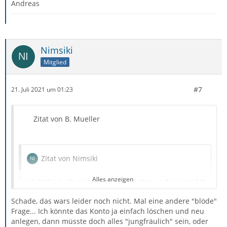
Andreas
Danach den «Müll» entfernen:
Datei → Alle Ordner des Kontos komprimieren
Nimsiki
Mitglied
Anschließend den Cache komplett löschen, TB beenden
und neu starten:
#7
21. Juli 2021 um 01:23
Strg
+
Shift
+
Entf
Zitat von B. Mueller
Zitat von Nimsiki
Alles anzeigen
Ich habe auch mehrere Email Konten und er wendet
das nur bei meinem Hauptkonto an.
Schade, das wars leider noch nicht. Mal eine andere "blöde"
Frage... Ich könnte das Konto ja einfach löschen und neu
anlegen, dann müsste doch alles "jungfräulich" sein, oder