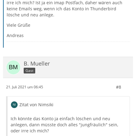
irre ich mich? Ist ja ein imap Postfach, daher wären auch
Mit Kennzeichnung enthält die Mail den Header «X-
keine Emails weg, wenn ich das Konto in Thunderbird
Mozilla-Keys: $label1» und die zugehörige *.msf-Datei
lösche und neu anlege.
u. a. «<(AF=\$label1)>» - vielleicht läuft da beim
Indexieren etwas schief …
Viele Grüße
Andreas
Ich würde erst mal den/die Ordner dieses Kontos neu
indexieren lassen:
Rechtsklick auf den Ordner → Eigenschaften → Reparieren
B. Mueller
Danach den «Müll» entfernen:
Gast
Datei → Alle Ordner des Kontos komprimieren
#8
21. Juli 2021 um 06:45
Anschließend den Cache komplett löschen, TB beenden
Zitat von Nimsiki
und neu starten:
Ich könnte das Konto ja einfach löschen und neu
Strg
+
Shift
+
Entf
anlegen, dann müsste doch alles "jungfräulich" sein,
oder irre ich mich?