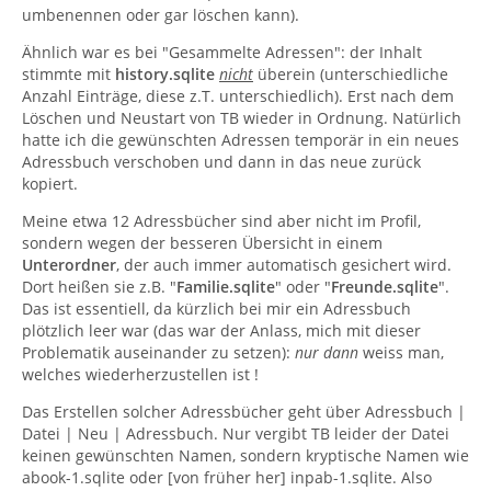
umbenennen oder gar löschen kann).
Ähnlich war es bei "Gesammelte Adressen": der Inhalt
stimmte mit
history.sqlite
nicht
überein (unterschiedliche
Anzahl Einträge, diese z.T. unterschiedlich). Erst nach dem
Löschen und Neustart von TB wieder in Ordnung. Natürlich
hatte ich die gewünschten Adressen temporär in ein neues
Adressbuch verschoben und dann in das neue zurück
kopiert.
Meine etwa 12 Adressbücher sind aber nicht im Profil,
sondern wegen der besseren Übersicht in einem
Unterordner
, der auch immer automatisch gesichert wird.
Dort heißen sie z.B. "
Familie.sqlite
" oder "
Freunde.sqlite
".
Das ist essentiell, da kürzlich bei mir ein Adressbuch
plötzlich leer war (das war der Anlass, mich mit dieser
Problematik auseinander zu setzen):
nur dann
weiss man,
welches wiederherzustellen ist !
Das Erstellen solcher Adressbücher geht über Adressbuch |
Datei | Neu | Adressbuch. Nur vergibt TB leider der Datei
keinen gewünschten Namen, sondern kryptische Namen wie
abook-1.sqlite oder [von früher her] inpab-1.sqlite. Also