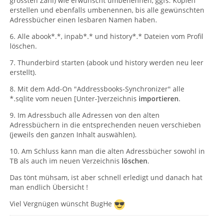
grössten Zahl) wie erwünscht umbenennen, ggfs. Kopien
erstellen und ebenfalls umbenennen, bis alle gewünschten
Adressbücher einen lesbaren Namen haben.
6. Alle abook*.*, inpab*.* und history*.* Dateien vom Profil
löschen.
7. Thunderbird starten (abook und history werden neu leer
erstellt).
8. Mit dem Add-On "Addressbooks-Synchronizer" alle
*.sqlite vom neuen [Unter-]verzeichnis
importieren
.
9. Im Adressbuch alle Adressen von den alten
Adressbüchern in die entsprechenden neuen verschieben
(jeweils den ganzen Inhalt auswählen).
10. Am Schluss kann man die alten Adressbücher sowohl in
TB als auch im neuen Verzeichnis
löschen
.
Das tönt mühsam, ist aber schnell erledigt und danach hat
man endlich Übersicht !
Viel Vergnügen wünscht BugHe