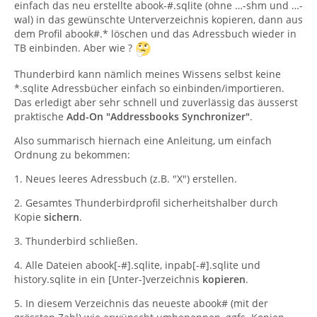
einfach das neu erstellte abook-#.sqlite (ohne …-shm und …-
wal) in das gewünschte Unterverzeichnis kopieren, dann aus
dem Profil abook#.* löschen und das Adressbuch wieder in
TB einbinden. Aber wie ?
Thunderbird kann nämlich meines Wissens selbst keine
*.sqlite Adressbücher einfach so einbinden/importieren.
Das erledigt aber sehr schnell und zuverlässig das äusserst
praktische
Add-On "Addressbooks Synchronizer"
.
Also summarisch hiernach eine Anleitung, um einfach
Ordnung zu bekommen:
1. Neues leeres Adressbuch (z.B. "X") erstellen.
2. Gesamtes Thunderbirdprofil sicherheitshalber durch
Kopie
sichern
.
3. Thunderbird schließen.
4. Alle Dateien abook[-#].sqlite, inpab[-#].sqlite und
history.sqlite in ein [Unter-]verzeichnis
kopieren
.
5. In diesem Verzeichnis das neueste abook# (mit der