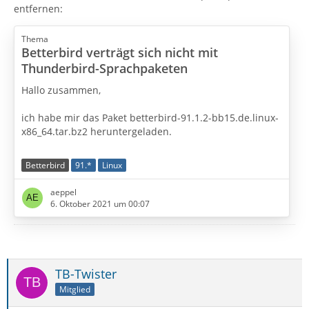
entfernen:
Thema
Betterbird verträgt sich nicht mit
Thunderbird-Sprachpaketen
Hallo zusammen,
ich habe mir das Paket betterbird-91.1.2-bb15.de.linux-
x86_64.tar.bz2 heruntergeladen.
Nach dem Entpacken und Starten bekomme ich
Betterbird
91.*
Linux
angehängte Fehlermeldung. Wie kann ich das auf
Fehlersuche gehen? Im Terminal wird mir nix angezeigt.
aeppel
6. Oktober 2021 um 00:07
Viele Grüße
TB-Twister
Mitglied