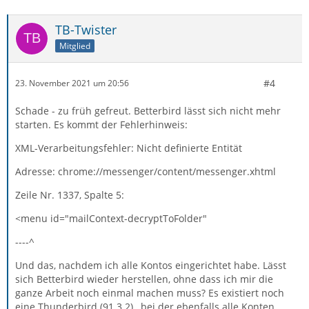
TB-Twister
Mitglied
#4
23. November 2021 um 20:56
Schade - zu früh gefreut. Betterbird lässt sich nicht mehr
starten. Es kommt der Fehlerhinweis:
XML-Verarbeitungsfehler: Nicht definierte Entität
Adresse: chrome://messenger/content/messenger.xhtml
Zeile Nr. 1337, Spalte 5:
<menu id="mailContext-decryptToFolder"
----^
Und das, nachdem ich alle Kontos eingerichtet habe. Lässt
sich Betterbird wieder herstellen, ohne dass ich mir die
ganze Arbeit noch einmal machen muss? Es existiert noch
eine Thunderbird (91.3.2) , bei der ebenfalls alle Konten