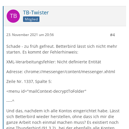
TB-Twister
Mitglied
#4
23. November 2021 um 20:56
Schade - zu früh gefreut. Betterbird lässt sich nicht mehr
starten. Es kommt der Fehlerhinweis:
XML-Verarbeitungsfehler: Nicht definierte Entität
Adresse: chrome://messenger/content/messenger.xhtml
Zeile Nr. 1337, Spalte 5:
<menu id="mailContext-decryptToFolder"
----^
Und das, nachdem ich alle Kontos eingerichtet habe. Lässt
sich Betterbird wieder herstellen, ohne dass ich mir die
ganze Arbeit noch einmal machen muss? Es existiert noch
eine Thunderbird (91.3.2) , bei der ebenfalls alle Konten