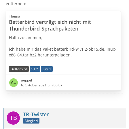
entfernen:
Thema
Betterbird verträgt sich nicht mit
Thunderbird-Sprachpaketen
Hallo zusammen,
ich habe mir das Paket betterbird-91.1.2-bb15.de.linux-
x86_64.tar.bz2 heruntergeladen.
Nach dem Entpacken und Starten bekomme ich
Betterbird
91.*
Linux
angehängte Fehlermeldung. Wie kann ich das auf
Fehlersuche gehen? Im Terminal wird mir nix angezeigt.
aeppel
6. Oktober 2021 um 00:07
Viele Grüße
TB-Twister
Mitglied